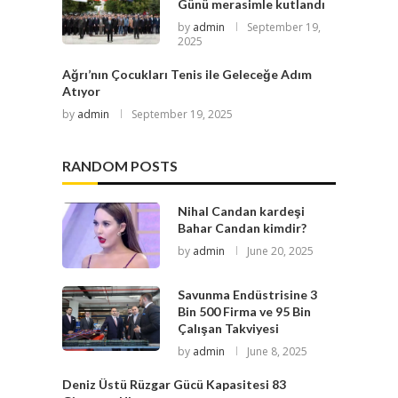
Günü merasimle kutlandı
by
admin
September 19,
2025
Ağrı’nın Çocukları Tenis ile Geleceğe Adım
Atıyor
by
admin
September 19, 2025
RANDOM POSTS
Nihal Candan kardeşi
Bahar Candan kimdir?
by
admin
June 20, 2025
Savunma Endüstrisine 3
Bin 500 Firma ve 95 Bin
Çalışan Takviyesi
by
admin
June 8, 2025
Deniz Üstü Rüzgar Gücü Kapasitesi 83