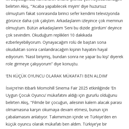
belirten Akış, “‘Acaba yapabilecek miyim’ diye huzursuz
olmuştum fakat sonrasında birinci sefer kendimi televizyonda
görünce daha çok çalıştım. Arkadaşlarım izleyince çok memnun
olmuştum. Bütün arkadaşlarım ‘Seni bu dizide gördüm’ deyince
çok sevindim. Okuduğum replikleri 10 dakikada
ezberleyebiliyorum. Oynayacağım rolü de baştan sona
okuduktan sonra canlandıracağım kişinin hayatını hayal
ediyorum. ‘Nasıl biriymiş, bundan sonra ne yapar bu kişi’ diyerek
role girmeye çalışıyorum” diye konuştu.
‘EN KÜÇÜK OYUNCU OLARAK MÜKAFATI BEN ALDIM’
İsviçre’nin itibarlı Momohill Sinema Fair 2025 etkinliğinde ‘En
Uygun Çocuk Oyuncu’ mükafatını aldığı için gururlu olduğunu
belirten Akış, “Filmde bir çocuğun, ailesinin kalem alacak parası
olmamasına karşın okumaya devam etmesi, bunun için
çabalamasını anlatıyor. Takımımızın içinde ve Türkiye’den en
küçük oyuncu olarak mükafatı ben aldım. Türkiye’ye bir