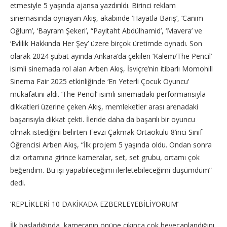
etmesiyle 5 yaşında ajansa yazdırıldı. Birinci reklam
sinemasında oynayan Akış, akabinde ‘Hayatla Barış’, ‘Canım
Oğlum’, ‘Bayram Şekeri’, “Payitaht Abdülhamid’, ‘Mavera’ ve
‘Evlilik Hakkında Her Şey’ üzere birçok üretimde oynadı. Son
olarak 2024 şubat ayında Ankara’da çekilen ‘Kalem/The Pencil’
isimli sinemada rol alan Arben Akış, İsviçre’nin itibarlı Momohill
Sinema Fair 2025 etkinliğinde ‘En Yeterli Çocuk Oyuncu’
mükafatını aldı. ‘The Pencil’ isimli sinemadaki performansıyla
dikkatleri üzerine çeken Akış, memleketler arası arenadaki
başarısıyla dikkat çekti. İleride daha da başarılı bir oyuncu
olmak istediğini belirten Fevzi Çakmak Ortaokulu 8’inci Sınıf
Öğrencisi Arben Akış, “İlk projem 5 yaşında oldu. Ondan sonra
dizi ortamına girince kameralar, set, set grubu, ortamı çok
beğendim. Bu işi yapabileceğimi ilerletebileceğimi düşümdüm”
dedi.
‘REPLİKLERİ 10 DAKİKADA EZBERLEYEBİLİYORUM’
İlk başladığında, kameranın önüne çıkınca çok heyecanlandığını