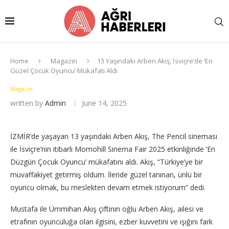
Home
Magazin
13 Yaşındaki Arben Akış, İsviçre’de ‘En
Güzel Çocuk Oyuncu’ Mükafatı Aldı
Magazin
written by
Admin
June 14, 2025
İZMİR’de yaşayan 13 yaşındaki Arben Akış, The Pencil sineması
ile İsviçre’nin itibarlı Momohill Sinema Fair 2025 etkinliğinde ‘En
Düzgün Çocuk Oyuncu’ mükafatını aldı. Akış, “Türkiye’ye bir
muvaffakiyet getirmiş oldum. İleride güzel tanınan, ünlü bir
oyuncu olmak, bu meslekten devam etmek istiyorum” dedi.
Mustafa ile Ümmihan Akış çiftinin oğlu Arben Akış, ailesi ve
etrafının oyunculuğa olan ilgisini, ezber kuvvetini ve ışığını fark