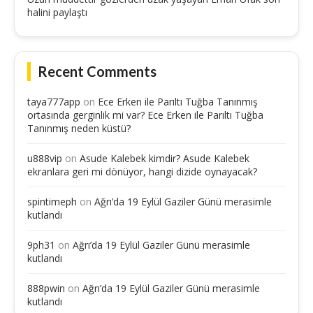
halini paylaştı
Recent Comments
taya777app
on
Ece Erken ile Parıltı Tuğba Tanınmış
ortasında gerginlik mi var? Ece Erken ile Parıltı Tuğba
Tanınmış neden küstü?
u888vip
on
Asude Kalebek kimdir? Asude Kalebek
ekranlara geri mi dönüyor, hangi dizide oynayacak?
spintimeph
on
Ağrı’da 19 Eylül Gaziler Günü merasimle
kutlandı
9ph31
on
Ağrı’da 19 Eylül Gaziler Günü merasimle
kutlandı
888pwin
on
Ağrı’da 19 Eylül Gaziler Günü merasimle
kutlandı