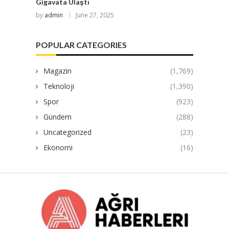
Gigavata Ulaştı
by
admin
June 27, 2025
POPULAR CATEGORIES
Magazin
(1,769)
Teknoloji
(1,390)
Spor
(923)
Gündem
(288)
Uncategorized
(23)
Ekonomi
(16)