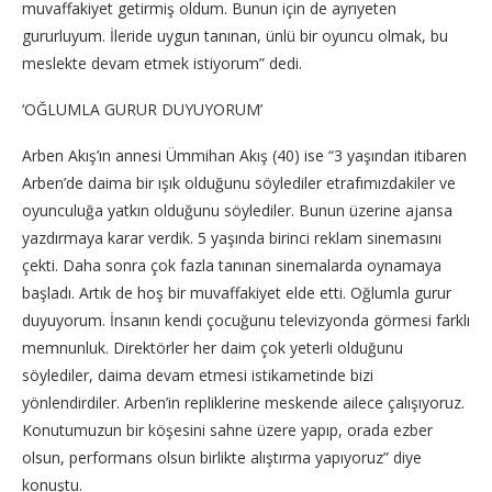
muvaffakiyet getirmiş oldum. Bunun için de ayrıyeten
gururluyum. İleride uygun tanınan, ünlü bir oyuncu olmak, bu
meslekte devam etmek istiyorum” dedi.
‘OĞLUMLA GURUR DUYUYORUM’
Arben Akış’ın annesi Ümmihan Akış (40) ise “3 yaşından itibaren
Arben’de daima bir ışık olduğunu söylediler etrafımızdakiler ve
oyunculuğa yatkın olduğunu söylediler. Bunun üzerine ajansa
yazdırmaya karar verdik. 5 yaşında birinci reklam sinemasını
çekti. Daha sonra çok fazla tanınan sinemalarda oynamaya
başladı. Artık de hoş bir muvaffakiyet elde etti. Oğlumla gurur
duyuyorum. İnsanın kendi çocuğunu televizyonda görmesi farklı
memnunluk. Direktörler her daim çok yeterli olduğunu
söylediler, daima devam etmesi istikametinde bizi
yönlendirdiler. Arben’in repliklerine meskende ailece çalışıyoruz.
Konutumuzun bir köşesini sahne üzere yapıp, orada ezber
olsun, performans olsun birlikte alıştırma yapıyoruz” diye
konuştu.