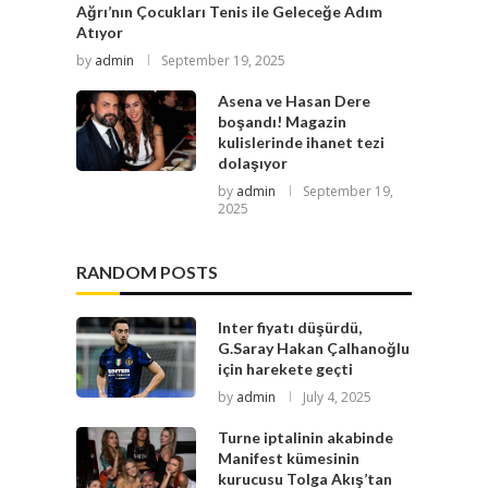
Ağrı’nın Çocukları Tenis ile Geleceğe Adım
Atıyor
by
admin
September 19, 2025
Asena ve Hasan Dere
boşandı! Magazin
kulislerinde ihanet tezi
dolaşıyor
by
admin
September 19,
2025
RANDOM POSTS
Inter fiyatı düşürdü,
G.Saray Hakan Çalhanoğlu
için harekete geçti
by
admin
July 4, 2025
Turne iptalinin akabinde
Manifest kümesinin
kurucusu Tolga Akış’tan