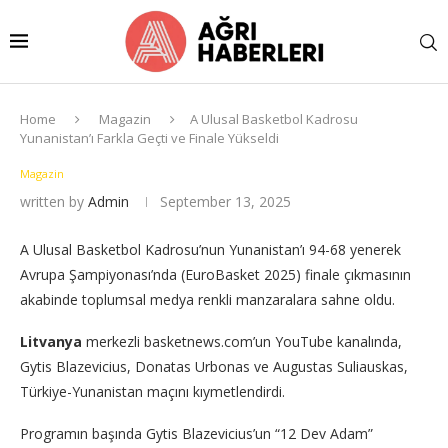
Home
Magazin
A Ulusal Basketbol Kadrosu
Yunanistan’ı Farkla Geçti ve Finale Yükseldi
Magazin
written by
Admin
September 13, 2025
A Ulusal Basketbol Kadrosu’nun Yunanistan’ı 94-68 yenerek
Avrupa Şampiyonası’nda (EuroBasket 2025) finale çıkmasının
akabinde toplumsal medya renkli manzaralara sahne oldu.
Litvanya
merkezli basketnews.com’un YouTube kanalında,
Gytis Blazevicius, Donatas Urbonas ve Augustas Suliauskas,
Türkiye-Yunanistan maçını kıymetlendirdi.
Programın başında Gytis Blazevicius’un “12 Dev Adam”