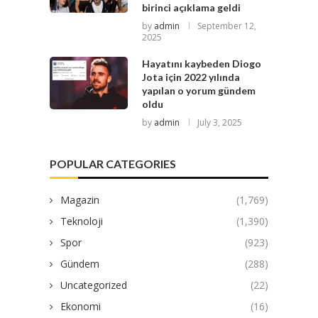
birinci açıklama geldi
by
admin
September 12,
2025
Hayatını kaybeden Diogo
Jota için 2022 yılında
yapılan o yorum gündem
oldu
by
admin
July 3, 2025
POPULAR CATEGORIES
Magazin
(1,769)
Teknoloji
(1,390)
Spor
(923)
Gündem
(288)
Uncategorized
(22)
Ekonomi
(16)