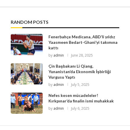
RANDOM POSTS
Fenerbahçe Medicana, ABD’li yıldız
Yaasmeen Bedart-Ghani’yi takımına
kattı
by
admin
June 28, 2025
Çin Başbakanı Li Qiang,
Yunanistan’da Ekonomik İşbirliği
Vurgusu Yaptı
by
admin
July 5, 2025
Nefes kesen mücadeleler!
Kırkpınar’da finalin ismi muhakkak
by
admin
July 6, 2025