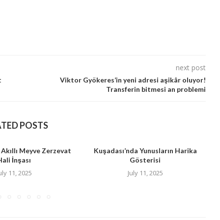
next post
t
Viktor Gyökeres’in yeni adresi aşikâr oluyor!
Transferin bitmesi an problemi
ATED POSTS
 Akıllı Meyve Zerzevat
Kuşadası’nda Yunusların Harika
Hali İnşası
Gösterisi
B
uly 11, 2025
July 11, 2025