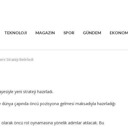
TEKNOLOJI
MAGAZIN
SPOR
GÜNDEM
EKONOM
ni Strateji Belirledi
siyle yeni strateji hazırladı.
de dünya çapında öncü pozisyona gelmesi maksadıyla hazırladığı
l olarak öncü rol oynamasına yönelik adımlar atılacak. Bu