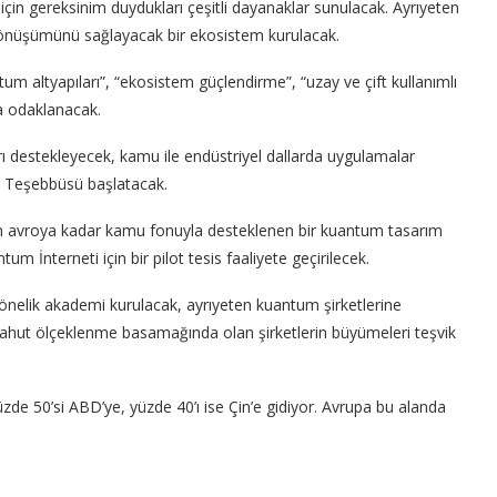
in gereksinim duydukları çeşitli dayanaklar sunulacak. Ayrıyeten
dönüşümünü sağlayacak bir ekosistem kurulacak.
um altyapıları”, “ekosistem güçlendirme”, “uzay ve çift kullanımlı
na odaklanacak.
ı destekleyecek, kamu ile endüstriyel dallarda uygulamalar
n Teşebbüsü başlatacak.
yon avroya kadar kamu fonuyla desteklenen bir kuantum tasarım
um İnterneti için bir pilot tesis faaliyete geçirilecek.
nelik akademi kurulacak, ayrıyeten kuantum şirketlerine
 yahut ölçeklenme basamağında olan şirketlerin büyümeleri teşvik
de 50’si ABD’ye, yüzde 40’ı ise Çin’e gidiyor. Avrupa bu alanda