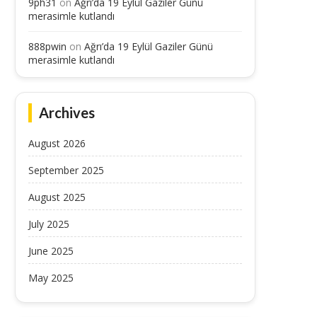
9ph31
on
Ağrı’da 19 Eylül Gaziler Günü
merasimle kutlandı
888pwin
on
Ağrı’da 19 Eylül Gaziler Günü
merasimle kutlandı
Archives
August 2026
September 2025
August 2025
Dışişleri Bakanı Fidan, Malezya’da
Dışişleri Bakanı Fidan: “(
July 2025
ernama TV’nin sorularını yanıtladı...
Omuz omuza hareket etme
July 11, 2025
July 11, 2025
June 2025
May 2025