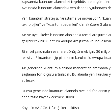
kapsamda kuantum alanındaki teşebbüslere büyümeleri iç
Avrupa’da kuantum alanındaki yeniliklerin uygulamaya 
Yeni kuantum stratejisi, “araştırma ve inovasyon”, “kuant
teknolojiler” ve “kuantum becerileri” olmak üzere 5 ala
AB ve üye ülkeler kuantum alanındaki temel araştırmalar
geliştirecek bir Kuantum Avrupa Araştırma ve İnovasyo
Bilimsel çalışmaları eserlere dönüştürmek için, 50 mil
tesisi ve 6 kuantum çip pilot sınırı kurulacak. Avrupa Kuant
AB genelinde kuantum alanında maharetleri artırmaya yö
sağlanan fon ölçüsü artırılacak. Bu alanda yeni kurulan
edilecek.
Dünya genelinde kuantum alanında özel dal fonlarının yüz
daha fazla kaynak çekmek istiyor.
Kaynak: AA / Cet Ufuk Şeker – İktisat