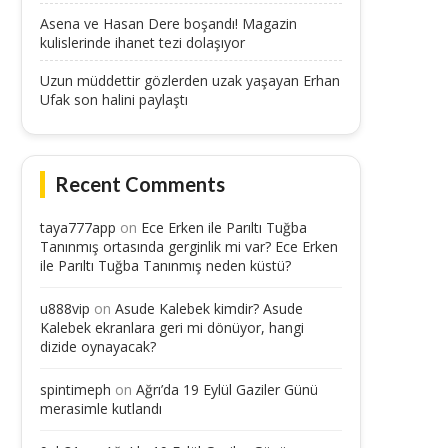
Asena ve Hasan Dere boşandı! Magazin
kulislerinde ihanet tezi dolaşıyor
Uzun müddettir gözlerden uzak yaşayan Erhan
Ufak son halini paylaştı
Recent Comments
taya777app
on
Ece Erken ile Parıltı Tuğba
Tanınmış ortasında gerginlik mi var? Ece Erken
ile Parıltı Tuğba Tanınmış neden küstü?
u888vip
on
Asude Kalebek kimdir? Asude
Kalebek ekranlara geri mi dönüyor, hangi
dizide oynayacak?
spintimeph
on
Ağrı’da 19 Eylül Gaziler Günü
merasimle kutlandı