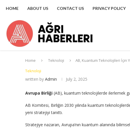
HOME
ABOUT US
CONTACT US
PRIVACY POLICY
Home
Teknoloji
AB, Kuantum Teknolojileri İçin Ye
Teknoloji
written by
Admin
July 2, 2025
Avrupa Birliği
(AB), kuantum teknolojilerde ilerlemek gaye
AB Komitesi, Birliğin 2030 yılında kuantum teknolojiler
yeni stratejiyi tanıttı.
Stratejiye nazaran, Avrupa’nın kuantum alanında bilimse