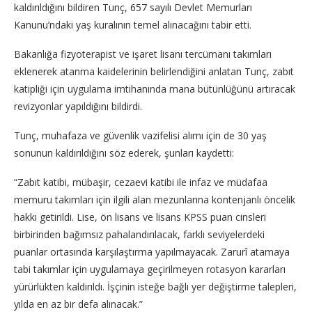
kaldırıldığını bildiren Tunç, 657 sayılı Devlet Memurları
Kanunu’ndaki yaş kuralının temel alınacağını tabir etti.
Bakanlığa fizyoterapist ve işaret lisanı tercümanı takımları
eklenerek atanma kaidelerinin belirlendiğini anlatan Tunç, zabıt
katipliği için uygulama imtihanında mana bütünlüğünü artıracak
revizyonlar yapıldığını bildirdi.
Tunç, muhafaza ve güvenlik vazifelisi alımı için de 30 yaş
sonunun kaldırıldığını söz ederek, şunları kaydetti:
“Zabıt katibi, mübaşir, cezaevi katibi ile infaz ve müdafaa
memuru takımları için ilgili alan mezunlarına kontenjanlı öncelik
hakkı getirildi. Lise, ön lisans ve lisans KPSS puan cinsleri
birbirinden bağımsız pahalandırılacak, farklı seviyelerdeki
puanlar ortasında karşılaştırma yapılmayacak. Zarurî atamaya
tabi takımlar için uygulamaya geçirilmeyen rotasyon kararları
yürürlükten kaldırıldı. İşçinin isteğe bağlı yer değiştirme talepleri,
yılda en az bir defa alınacak.”