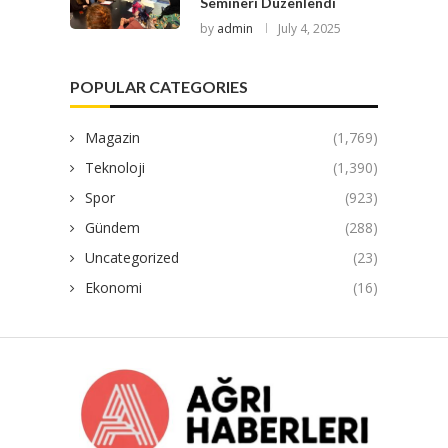
Semineri Düzenlendi
by
admin
July 4, 2025
POPULAR CATEGORIES
Magazin
(1,769)
Teknoloji
(1,390)
Spor
(923)
Gündem
(288)
Uncategorized
(23)
Ekonomi
(16)