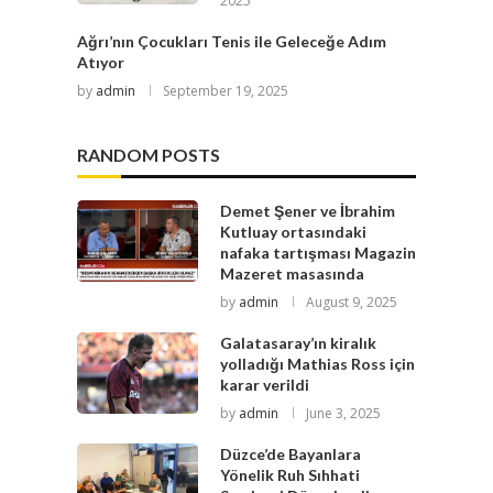
2025
Ağrı’nın Çocukları Tenis ile Geleceğe Adım
Atıyor
by
admin
September 19, 2025
RANDOM POSTS
Demet Şener ve İbrahim
Kutluay ortasındaki
nafaka tartışması Magazin
Mazeret masasında
by
admin
August 9, 2025
Galatasaray’ın kiralık
yolladığı Mathias Ross için
karar verildi
by
admin
June 3, 2025
Düzce’de Bayanlara
Yönelik Ruh Sıhhati