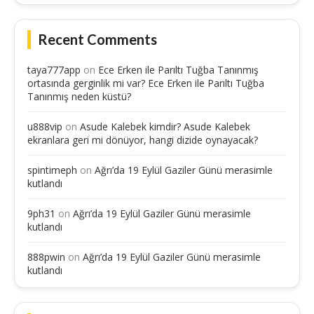
Recent Comments
taya777app
on
Ece Erken ile Parıltı Tuğba Tanınmış
ortasında gerginlik mi var? Ece Erken ile Parıltı Tuğba
Tanınmış neden küstü?
u888vip
on
Asude Kalebek kimdir? Asude Kalebek
ekranlara geri mi dönüyor, hangi dizide oynayacak?
spintimeph
on
Ağrı’da 19 Eylül Gaziler Günü merasimle
kutlandı
9ph31
on
Ağrı’da 19 Eylül Gaziler Günü merasimle
kutlandı
888pwin
on
Ağrı’da 19 Eylül Gaziler Günü merasimle
kutlandı