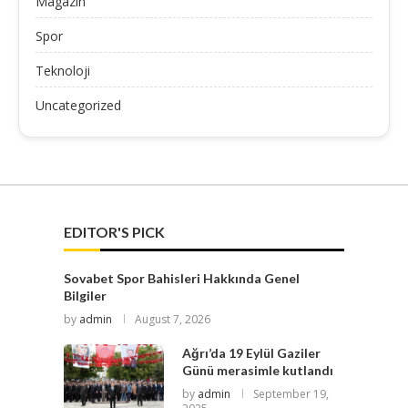
Magazin
Spor
Teknoloji
Uncategorized
EDITOR'S PICK
Sovabet Spor Bahisleri Hakkında Genel
Bilgiler
by
admin
August 7, 2026
Ağrı’da 19 Eylül Gaziler
Günü merasimle kutlandı
by
admin
September 19,