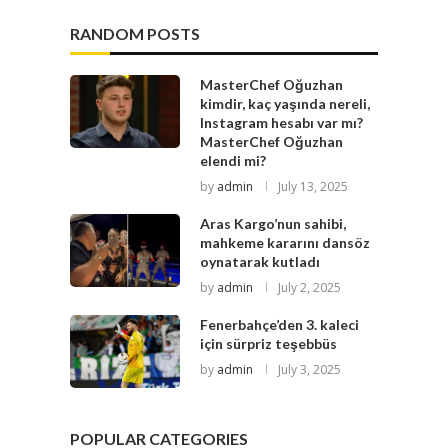
RANDOM POSTS
MasterChef Oğuzhan
kimdir, kaç yaşında nereli,
Instagram hesabı var mı?
MasterChef Oğuzhan
elendi mi?
by
admin
July 13, 2025
Aras Kargo’nun sahibi,
mahkeme kararını dansöz
oynatarak kutladı
by
admin
July 2, 2025
Fenerbahçe’den 3. kaleci
için sürpriz teşebbüs
by
admin
July 3, 2025
POPULAR CATEGORIES