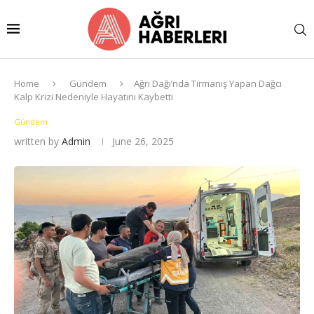
Home
Gündem
Ağrı Dağı’nda Tırmanış Yapan Dağcı
Kalp Krizi Nedeniyle Hayatını Kaybetti
Gündem
written by
Admin
June 26, 2025