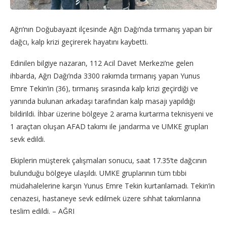
Ağrı’nın Doğubayazıt ilçesinde Ağrı Dağı’nda tırmanış yapan bir
dağcı, kalp krizi geçirerek hayatını kaybetti.
Edinilen bilgiye nazaran, 112 Acil Davet Merkezi’ne gelen
ihbarda, Ağrı Dağı’nda 3300 rakımda tırmanış yapan Yunus
Emre Tekin’in (36), tırmanış sırasında kalp krizi geçirdiği ve
yanında bulunan arkadaşı tarafından kalp masajı yapıldığı
bildirildi. İhbar üzerine bölgeye 2 arama kurtarma teknisyeni ve
1 araçtan oluşan AFAD takımı ile jandarma ve UMKE grupları
sevk edildi.
Ekiplerin müşterek çalışmaları sonucu, saat 17.35’te dağcının
bulunduğu bölgeye ulaşıldı. UMKE gruplarının tüm tıbbi
müdahalelerine karşın Yunus Emre Tekin kurtarılamadı. Tekin’in
cenazesi, hastaneye sevk edilmek üzere sıhhat takımlarına
teslim edildi. – AĞRI