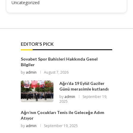
Uncategorized
EDITOR'S PICK
Sovabet Spor Bahisleri Hakkında Genel
Bilgiler
by
admin
August 7, 2026
Ağrı’da 19 Eylül Gaziler
Günü merasimle kutlandı
by
admin
September 19,
2025
Ağrı’nın Çocukları Tenis ile Geleceğe Adım
Atıyor
by
admin
September 19, 2025