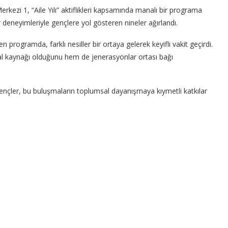
erkezi 1, “Aile Yılı” aktiflikleri kapsamında manalı bir programa
ür deneyimleriyle gençlere yol gösteren nineler ağırlandı.
nen programda, farklı nesiller bir ortaya gelerek keyifli vakit geçirdi.
oral kaynağı olduğunu hem de jenerasyonlar ortası bağı
gençler, bu buluşmaların toplumsal dayanışmaya kıymetli katkılar