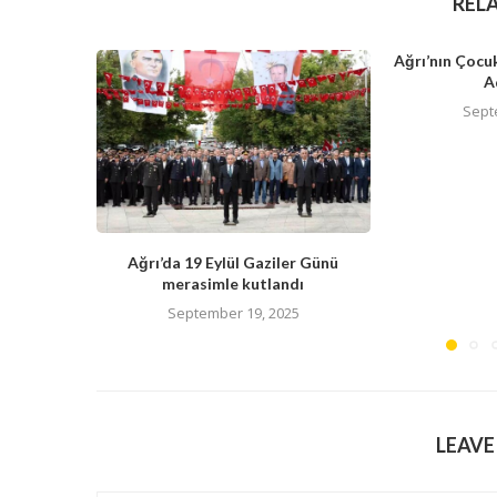
REL
Ağrı’nın Çocuk
A
Sept
Ağrı’da 19 Eylül Gaziler Günü
merasimle kutlandı
September 19, 2025
LEAV