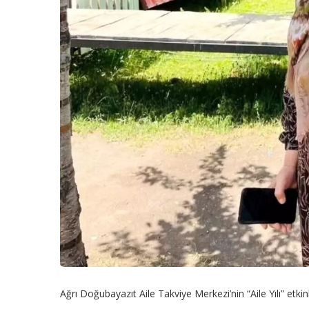
Ağrı Doğubayazıt Aile Takviye Merkezi’nin “Aile Yılı” etkinli