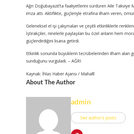
Ağrı Doğubayazıt’ta faaliyetlerini sürdüren Aile Takviye M
imza attı. Aktiflikte, güçleriyle etrafına ilham veren, öm
Geleneksel el işi çalışmaları ve çeşitli etkinliklerle renkle
İştirakçiler, ninelerle paylaşılan bu özel anların hem m
güçlendirdiğini lisana getirdi.
Etkinlik sonunda büyüklerin tecrübelerinden ilham alan 
sunduğunu vurguladı. – AĞRI
Kaynak: İhlas Haber Ajansı / Mahallî
About The Author
admin
See author's posts