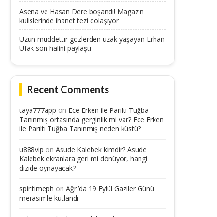
Asena ve Hasan Dere boşandı! Magazin
kulislerinde ihanet tezi dolaşıyor
Uzun müddettir gözlerden uzak yaşayan Erhan
Ufak son halini paylaştı
Recent Comments
taya777app
on
Ece Erken ile Parıltı Tuğba
Tanınmış ortasında gerginlik mi var? Ece Erken
ile Parıltı Tuğba Tanınmış neden küstü?
u888vip
on
Asude Kalebek kimdir? Asude
Kalebek ekranlara geri mi dönüyor, hangi
dizide oynayacak?
spintimeph
on
Ağrı’da 19 Eylül Gaziler Günü
merasimle kutlandı