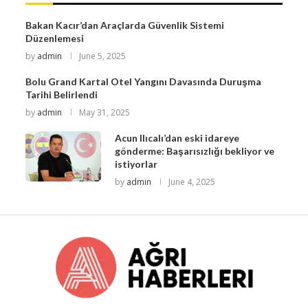
Bakan Kacır’dan Araçlarda Güvenlik Sistemi
Düzenlemesi
by
admin
June 5, 2025
Bolu Grand Kartal Otel Yangını Davasında Duruşma
Tarihi Belirlendi
by
admin
May 31, 2025
Acun Ilıcalı’dan eski idareye
gönderme: Başarısızlığı bekliyor ve
istiyorlar
by
admin
June 4, 2025