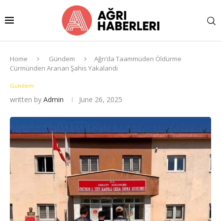
Home
Gündem
Ağrı’da Taammüden Öldürme
Cürmünden Aranan Şahıs Yakalandı
Gündem
written by
Admin
June 26, 2025