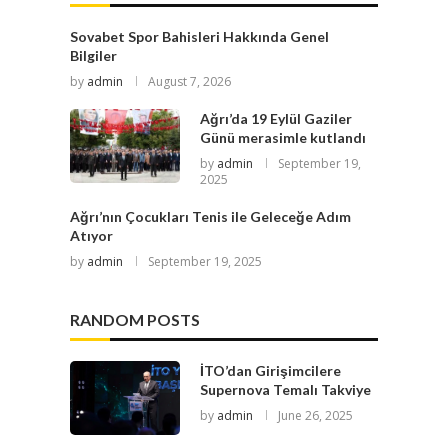
Sovabet Spor Bahisleri Hakkında Genel
Bilgiler
by
admin
August 7, 2026
Ağrı’da 19 Eylül Gaziler
Günü merasimle kutlandı
by
admin
September 19,
2025
Ağrı’nın Çocukları Tenis ile Geleceğe Adım
Atıyor
by
admin
September 19, 2025
RANDOM POSTS
İTO’dan Girişimcilere
Supernova Temalı Takviye
by
admin
June 26, 2025