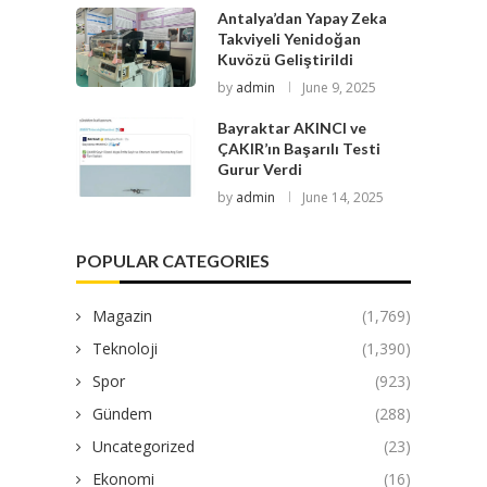
Antalya’dan Yapay Zeka
Takviyeli Yenidoğan
Kuvözü Geliştirildi
by
admin
June 9, 2025
Bayraktar AKINCI ve
ÇAKIR’ın Başarılı Testi
Gurur Verdi
by
admin
June 14, 2025
POPULAR CATEGORIES
Magazin
(1,769)
Teknoloji
(1,390)
Spor
(923)
Gündem
(288)
Uncategorized
(23)
Ekonomi
(16)