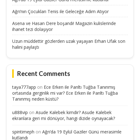
Ağrı’nın Çocukları Tenis ile Geleceğe Adım Atıyor
Asena ve Hasan Dere boşandı! Magazin kulislerinde
ihanet tezi dolaşıyor
Uzun müddettir gözlerden uzak yaşayan Erhan Ufak son
halini paylaştı
Recent Comments
taya777app
on
Ece Erken ile Parıltı Tuğba Tanınmış
ortasında gerginlik mi var? Ece Erken ile Parıltı Tuğba
Tanınmış neden küstü?
u888vip
on
Asude Kalebek kimdir? Asude Kalebek
ekranlara geri mi dönüyor, hangi dizide oynayacak?
spintimeph
on
Ağrı’da 19 Eylül Gaziler Günü merasimle
kutlandı