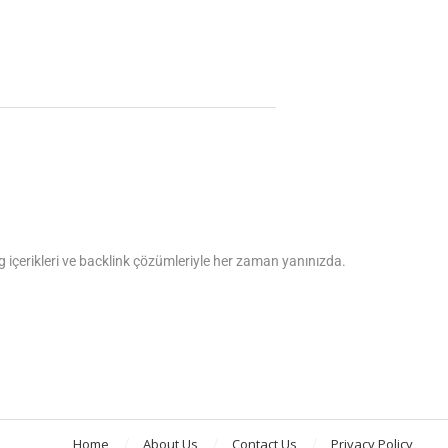
log içerikleri ve backlink çözümleriyle her zaman yanınızda.
Home
About Us
Contact Us
Privacy Policy