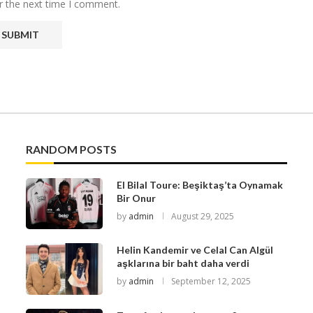
r the next time I comment.
RANDOM POSTS
El Bilal Toure: Beşiktaş’ta Oynamak
Bir Onur
by
admin
August 29, 2025
Helin Kandemir ve Celal Can Algül
aşklarına bir baht daha verdi
by
admin
September 12, 2025