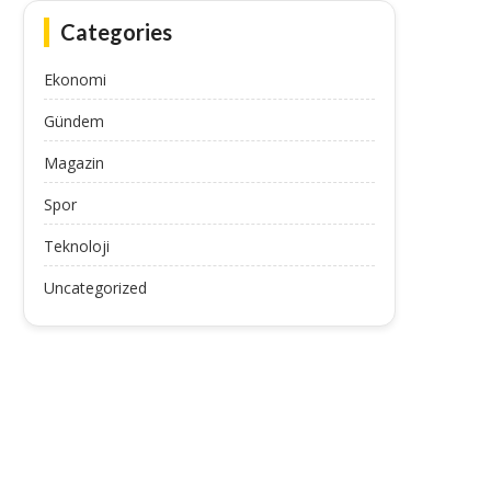
Vali Mustafa Koç, Ağrı’da Düğün
Gençler, Erzurum’un Tarih
Categories
Merasimlerine Katıldı
Kültürünü Keşfetti
September 15, 2025
September 14, 2025
Ekonomi
Gündem
Magazin
Spor
Teknoloji
Uncategorized