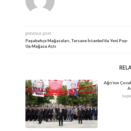
previous post
Paşabahçe Mağazaları, Tersane İstanbul’da Yeni Pop-
Up Mağaza Açtı
REL
Ağrı’nın Çocuk
A
Sept