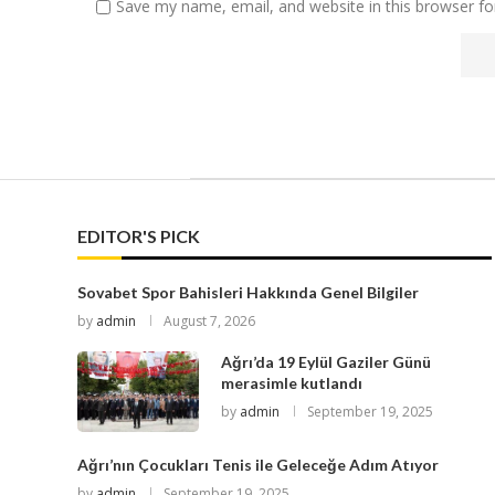
Save my name, email, and website in this browser fo
EDITOR'S PICK
Sovabet Spor Bahisleri Hakkında Genel Bilgiler
by
admin
August 7, 2026
Ağrı’da 19 Eylül Gaziler Günü
merasimle kutlandı
by
admin
September 19, 2025
Ağrı’nın Çocukları Tenis ile Geleceğe Adım Atıyor
by
admin
September 19, 2025