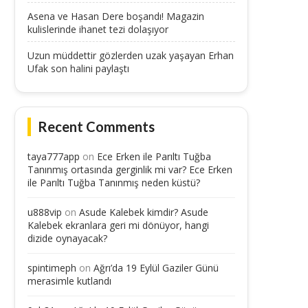
Asena ve Hasan Dere boşandı! Magazin
kulislerinde ihanet tezi dolaşıyor
Uzun müddettir gözlerden uzak yaşayan Erhan
Ufak son halini paylaştı
Recent Comments
taya777app
on
Ece Erken ile Parıltı Tuğba
Tanınmış ortasında gerginlik mi var? Ece Erken
ile Parıltı Tuğba Tanınmış neden küstü?
u888vip
on
Asude Kalebek kimdir? Asude
Kalebek ekranlara geri mi dönüyor, hangi
dizide oynayacak?
spintimeph
on
Ağrı’da 19 Eylül Gaziler Günü
merasimle kutlandı