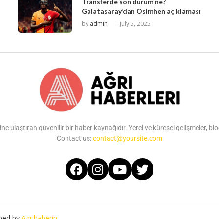
Transferde son durum ne?
Galatasaray’dan Osimhen açıklaması
by
admin
July 5, 2025
ine ulaştıran güvenilir bir haber kaynağıdır. Yerel ve küresel gelişmeler, b
Contact us:
contact@yoursite.com
oped by
Agrihaberin