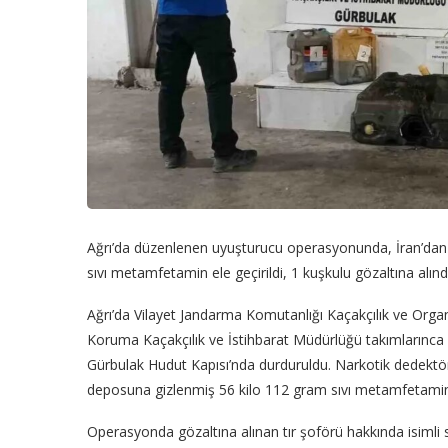
Ağrı’da düzenlenen uyuşturucu operasyonunda, İran’dan g
sıvı metamfetamin ele geçirildi, 1 kuşkulu gözaltına alındı
Ağrı’da Vilayet Jandarma Komutanlığı Kaçakçılık ve Org
Koruma Kaçakçılık ve İstihbarat Müdürlüğü takımlarınca 
Gürbulak Hudut Kapısı’nda durduruldu. Narkotik dedektör k
deposuna gizlenmiş 56 kilo 112 gram sıvı metamfetamin e
Operasyonda gözaltına alınan tır şoförü hakkında isimli s