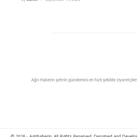
Ağrı Haberin şehrin gündemini en hızlı şekilde ziyaretçiler
© 2026 - Agrihaberin. All Rights Reserved. Designed and Devel