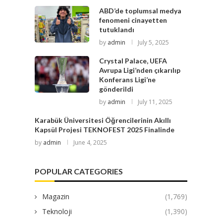
ABD’de toplumsal medya
fenomeni cinayetten
tutuklandı
by
admin
July 5, 2025
Crystal Palace, UEFA
Avrupa Ligi’nden çıkarılıp
Konferans Ligi’ne
gönderildi
by
admin
July 11, 2025
Karabük Üniversitesi Öğrencilerinin Akıllı
Kapsül Projesi TEKNOFEST 2025 Finalinde
by
admin
June 4, 2025
POPULAR CATEGORIES
Magazin
(1,769)
Teknoloji
(1,390)