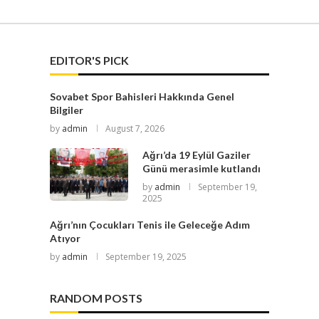
EDITOR'S PICK
Sovabet Spor Bahisleri Hakkında Genel
Bilgiler
by
admin
August 7, 2026
Ağrı’da 19 Eylül Gaziler
Günü merasimle kutlandı
by
admin
September 19,
2025
Ağrı’nın Çocukları Tenis ile Geleceğe Adım
Atıyor
by
admin
September 19, 2025
RANDOM POSTS