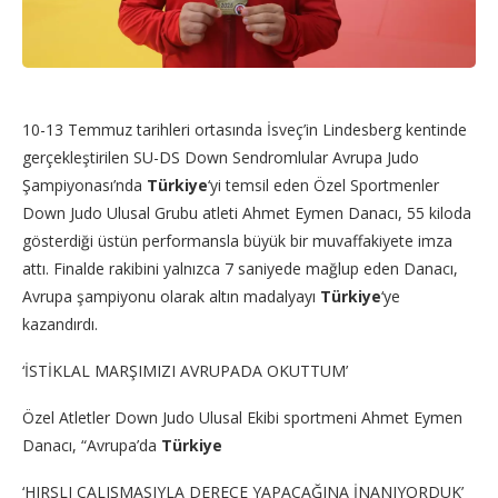
10-13 Temmuz tarihleri ortasında İsveç’in Lindesberg kentinde
gerçekleştirilen SU-DS Down Sendromlular Avrupa Judo
Şampiyonası’nda
Türkiye
‘yi temsil eden Özel Sportmenler
Down Judo Ulusal Grubu atleti Ahmet Eymen Danacı, 55 kiloda
gösterdiği üstün performansla büyük bir muvaffakiyete imza
attı. Finalde rakibini yalnızca 7 saniyede mağlup eden Danacı,
Avrupa şampiyonu olarak altın madalyayı
Türkiye
‘ye
kazandırdı.
‘İSTİKLAL MARŞIMIZI AVRUPADA OKUTTUM’
Özel Atletler Down Judo Ulusal Ekibi sportmeni Ahmet Eymen
Danacı, “Avrupa’da
Türkiye
‘HIRSLI ÇALIŞMASIYLA DERECE YAPACAĞINA İNANIYORDUK’