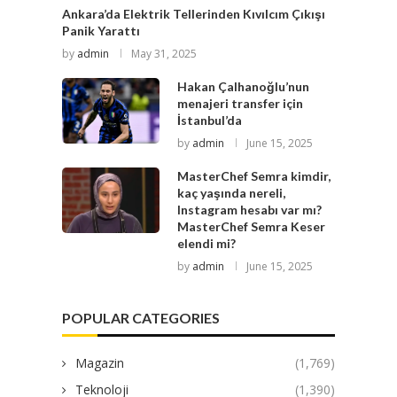
Ankara’da Elektrik Tellerinden Kıvılcım Çıkışı
Panik Yarattı
by
admin
May 31, 2025
Hakan Çalhanoğlu’nun
menajeri transfer için
İstanbul’da
by
admin
June 15, 2025
MasterChef Semra kimdir,
kaç yaşında nereli,
Instagram hesabı var mı?
MasterChef Semra Keser
elendi mi?
by
admin
June 15, 2025
POPULAR CATEGORIES
Magazin
(1,769)
Teknoloji
(1,390)