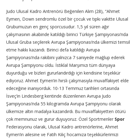
Judo Ulusal Kadro Antrenörü Beğenilen Alım (28), “Ahmet
Eymen, Down sendromlu özel bir çocuk ve tıpkı vakitte Ulusal
Grubumuzun en genç sporcusudur. 1,5 yıl süren ağır
çalışmasının akabinde katıldığı birinci Türkiye Şampiyonası’nda
Ulusal Gruba seçilerek Avrupa Şampiyonası’nda ülkemizi temsil
etme hakkı kazandı. Birinci defa katıldığı Avrupa
Şampiyonası’nda rakibini yalnızca 7 saniyede mağlup ederek
Avrupa Şampiyonu oldu. İstiklal Marşımızı tüm dünyaya
duyurduğu ve bizleri gururlandırdığı için kendisine teşekkür
ediyoruz. Ahmet Eymen’in hırslı çalışmasıyla muvaffakiyet elde
edeceğine inanıyorduk. 10-13 Temmuz tarihleri ortasında
İsveç’in Lindesberg kentinde düzenlenen Avrupa Judo
Şampiyonası’nda 55 kilogramda Avrupa Şampiyonu olarak
ülkemize altın madalya kazandırdı. Bu muvaffakiyetten ötürü
çok memnunuz ve gurur duyuyoruz. Özel Sportmenler
Spor
Federasyonu olarak, Ulusal Kadro antrenörlerine, Ahmet
Eymen’in ailesine ve Fatih Kılıç hocamıza teşekkürlerimizi