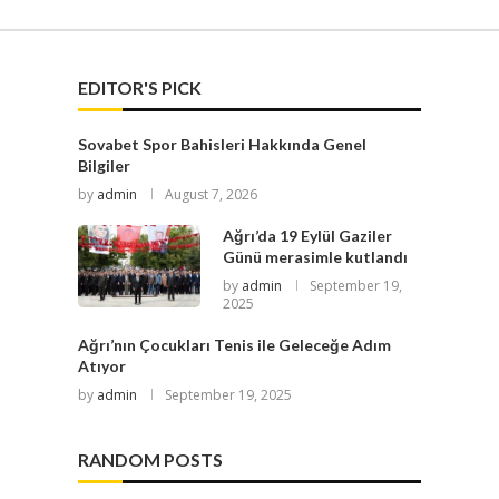
EDITOR'S PICK
Sovabet Spor Bahisleri Hakkında Genel
Bilgiler
by
admin
August 7, 2026
Ağrı’da 19 Eylül Gaziler
Günü merasimle kutlandı
by
admin
September 19,
2025
Ağrı’nın Çocukları Tenis ile Geleceğe Adım
Atıyor
by
admin
September 19, 2025
RANDOM POSTS