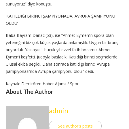
sunuyoruz” diye konuştu.
‘KATILDIĞI BİRİNCİ ŞAMPİYONADA, AVRUPA ŞAMPİYONU
OLDU’
Baba Bayram Danacı(53), ise “Ahmet Eymen’in spora olan
yeteneğini biz çok küçük yaşlarda anlamıştık. Uygun bir branş
arıyorduk. Yaklaşık 1 buçuk yıl evvel fatih hocamız Ahmet
Eymen’i keşfetti. Judoyla başladık. Katıldığı birinci seçmelerde
Ulusal ekibe seçildi. Daha sonrada katıldığı birinci Avrupa
Şampiyonası’nda Avrupa şampiyonu oldu.” dedi.
Kaynak: Demirören Haber Ajansı / Spor
About The Author
admin
See author's posts