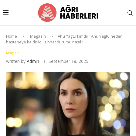
Home
Magazin
Ahu Yağtu kimdir? Ahu Yağtu neden
hastaneye kaldırıldı, sıhhat durumu nasıl?
Magazin
written by
Admin
September 18, 2025