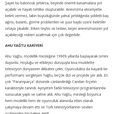
Şayet bu baloncuk yırtılırsa, beyinde önemli kanamalara yol
açabilir ve hayati tehlike oluşturabilir. Anevrizma ekseriyetle
belirti vermez, lakin büyüdüğünde yahut yırtıldığında şiddetli baş
ağrısı, bulantı, görme problemleri ve şuur kaybı üzere belirtiler
ortaya çıkabilir. Erken teşhis ve tedavi, beyin anevrizmasının yol
açabileceği riskleri azaltmak için çok değerlidir.
AHU YAĞTU KARİYERİ
Ahu Yağtu, modellik mesleğine 1990’lı yıllarda başlayarak ismini
duyurdu. Hoşluğu ve etkileyici duruşuyla kısa müddette
televizyon dünyasının dikkatini çekti. Oyunculukta da başarılı bir
performans sergileyen Yağtu, birçok dizi ve projede yer aldı. En
çok “Paramparça” dizisinde canlandırdığı Candan Erçetin
karakteriyle tanındı. Ayrıyeten farklı televizyon programlarında
sunuculuk yaptı ve sahne aldı. Ahu Yağtu, mesleği boyunca
hem modellik hem de oyunculuk alanında etkin olarak
çalışmaya devam etti ve Türk televizyonlarının sevilen
yüzlerinden biri haline geldi.