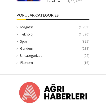
by
admin
July 16, 2025
POPULAR CATEGORIES
Magazin
(1,769)
Teknoloji
(1,390)
Spor
(923)
Gündem
(288)
Uncategorized
(22)
Ekonomi
(16)