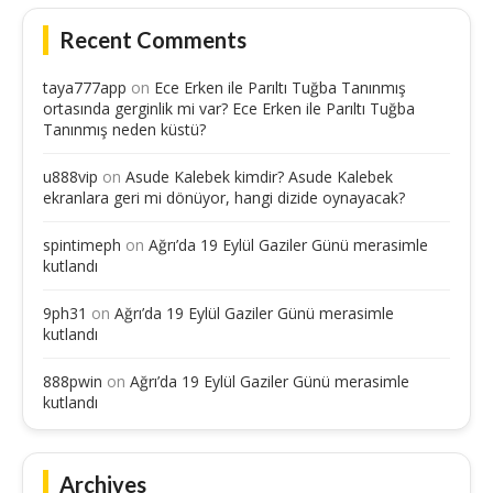
Recent Comments
taya777app
on
Ece Erken ile Parıltı Tuğba Tanınmış
ortasında gerginlik mi var? Ece Erken ile Parıltı Tuğba
Tanınmış neden küstü?
u888vip
on
Asude Kalebek kimdir? Asude Kalebek
ekranlara geri mi dönüyor, hangi dizide oynayacak?
spintimeph
on
Ağrı’da 19 Eylül Gaziler Günü merasimle
kutlandı
9ph31
on
Ağrı’da 19 Eylül Gaziler Günü merasimle
kutlandı
888pwin
on
Ağrı’da 19 Eylül Gaziler Günü merasimle
kutlandı
Archives