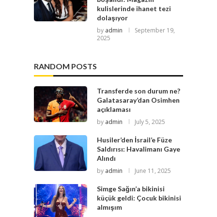
kulislerinde ihanet tezi
dolaşıyor
by
admin
September 19,
2025
RANDOM POSTS
Transferde son durum ne?
Galatasaray’dan Osimhen
açıklaması
by
admin
July 5, 2025
Husiler’den İsrail’e Füze
Saldırısı: Havalimanı Gaye
Alındı
by
admin
June 11, 2025
Simge Sağın’a bikinisi
küçük geldi: Çocuk bikinisi
almışım