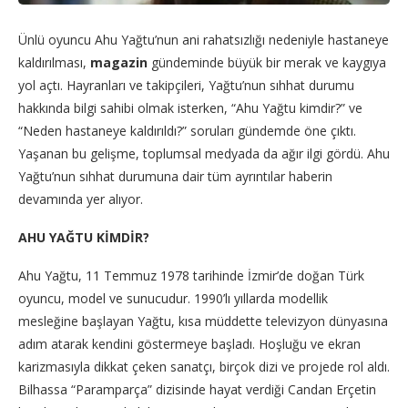
Ünlü oyuncu Ahu Yağtu’nun ani rahatsızlığı nedeniyle hastaneye
kaldırılması,
magazin
gündeminde büyük bir merak ve kaygıya
yol açtı. Hayranları ve takipçileri, Yağtu’nun sıhhat durumu
hakkında bilgi sahibi olmak isterken, “Ahu Yağtu kimdir?” ve
“Neden hastaneye kaldırıldı?” soruları gündemde öne çıktı.
Yaşanan bu gelişme, toplumsal medyada da ağır ilgi gördü. Ahu
Yağtu’nun sıhhat durumuna dair tüm ayrıntılar haberin
devamında yer alıyor.
AHU YAĞTU KİMDİR?
Ahu Yağtu, 11 Temmuz 1978 tarihinde İzmir’de doğan Türk
oyuncu, model ve sunucudur. 1990’lı yıllarda modellik
mesleğine başlayan Yağtu, kısa müddette televizyon dünyasına
adım atarak kendini göstermeye başladı. Hoşluğu ve ekran
karizmasıyla dikkat çeken sanatçı, birçok dizi ve projede rol aldı.
Bilhassa “Paramparça” dizisinde hayat verdiği Candan Erçetin