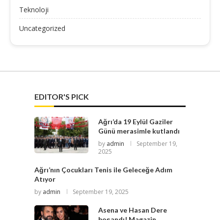
Teknoloji
Uncategorized
EDITOR'S PICK
Ağrı’da 19 Eylül Gaziler
Günü merasimle kutlandı
by
admin
September 19,
2025
Ağrı’nın Çocukları Tenis ile Geleceğe Adım
Atıyor
by
admin
September 19, 2025
Asena ve Hasan Dere
boşandı! Magazin