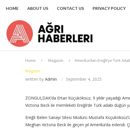
HOME
ABOUT US
CONTACT US
PRIVACY POLICY
Home
Magazin
Amerika’dan Ereğli’ye Türk Ada
Magazin
written by
Admin
September 4, 2025
ZONGULDAK’da Ertan Küçüköksüz, 9 yıldır yaşadığı Amerik
Victoria Beck ile memleketi Ereğli’de Türk adabı düğün ya
Ereğli Belen Sanayi Sitesi Müdürü Mustafa Küçüköksüz’ü
Meghan Victoria Beck ile geçen yıl Amerika’da evlendi. 