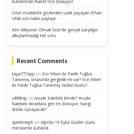
kulislerinde ihanet tezi dolaşıyor
Uzun müddettir gözlerden uzak yaşayan Erhan
Ufak son halini paylaştı
Kim Milyoner Olmak İster’de gerçek karşılığın
alkışlanmadığı tek soru
Recent Comments
taya777app
on
Ece Erken ile Parıltı Tuğba
Tanınmış ortasında gerginlik mi var? Ece Erken
ile Parıltı Tuğba Tanınmış neden küstü?
u888vip
on
Asude Kalebek kimdir? Asude
Kalebek ekranlara geri mi dönüyor, hangi
dizide oynayacak?
spintimeph
on
Ağrı’da 19 Eylül Gaziler Günü
merasimle kutlandı