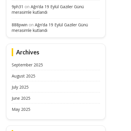
9ph31
on
Ağrı’da 19 Eylül Gaziler Günü
merasimle kutlandı
888pwin
on
Ağrı’da 19 Eylül Gaziler Günü
merasimle kutlandı
Archives
September 2025
August 2025
Show TV Veliaht 2. kısım full HD
Gökhan İhtimam sessizliğin
July 2025
izle!...
Aşkımı birinci sefer ben
September 19, 2025
September 19, 2025
June 2025
May 2025