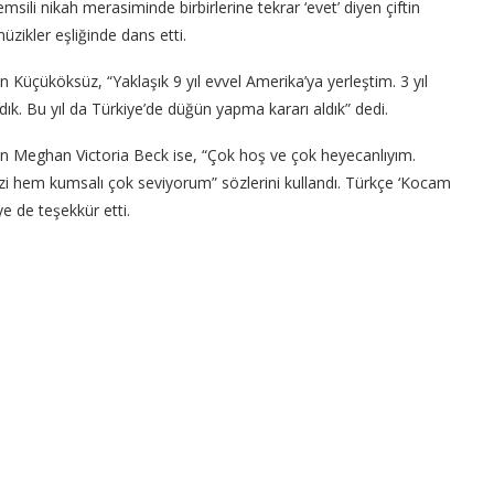
msili nikah merasiminde birbirlerine tekrar ‘evet’ diyen çiftin
zikler eşliğinde dans etti.
an Küçüköksüz, “Yaklaşık 9 yıl evvel Amerika’ya yerleştim. 3 yıl
dık. Bu yıl da Türkiye’de düğün yapma kararı aldık” dedi.
 Meghan Victoria Beck ise, “Çok hoş ve çok heyecanlıyım.
i hem kumsalı çok seviyorum” sözlerini kullandı. Türkçe ‘Kocam
e de teşekkür etti.