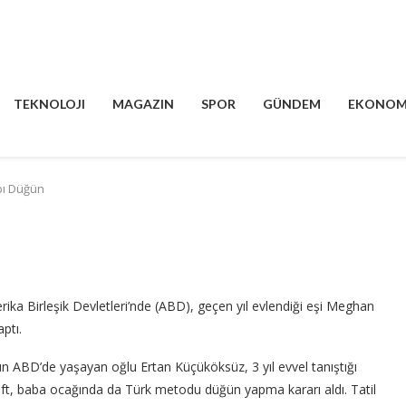
TEKNOLOJI
MAGAZIN
SPOR
GÜNDEM
EKONOM
bı Düğün
a Birleşik Devletleri’nde (ABD), geçen yıl evlendiği eşi Meghan
ptı.
n ABD’de yaşayan oğlu Ertan Küçüköksüz, 3 yıl evvel tanıştığı
Çift, baba ocağında da Türk metodu düğün yapma kararı aldı. Tatil