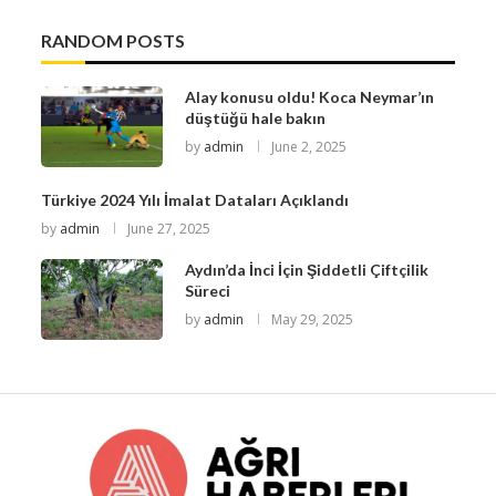
RANDOM POSTS
Alay konusu oldu! Koca Neymar’ın
düştüğü hale bakın
by
admin
June 2, 2025
Türkiye 2024 Yılı İmalat Dataları Açıklandı
by
admin
June 27, 2025
Aydın’da İnci İçin Şiddetli Çiftçilik
Süreci
by
admin
May 29, 2025