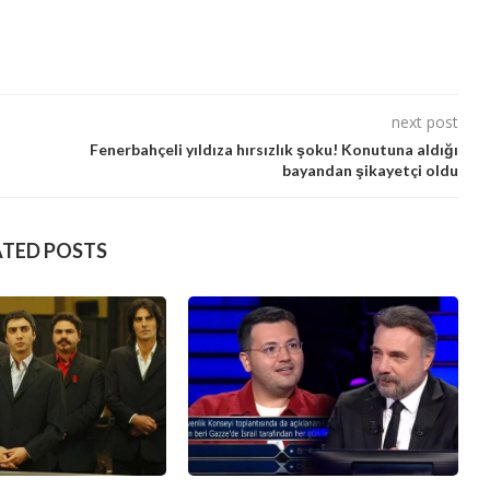
next post
Fenerbahçeli yıldıza hırsızlık şoku! Konutuna aldığı
bayandan şikayetçi oldu
ATED POSTS