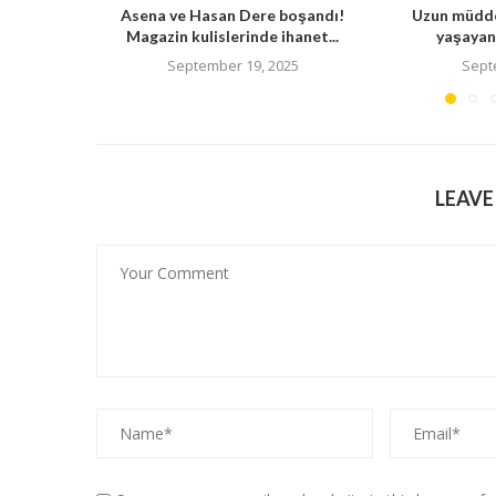
Asena ve Hasan Dere boşandı!
Uzun müdde
Magazin kulislerinde ihanet...
yaşayan 
September 19, 2025
Sept
LEAV