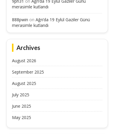
9ph31
on
Ağrı’da 19 Eylül Gaziler Günü
Show TV Veliaht 2. kısım full HD
Gökhan İhtimam sessizliğin
merasimle kutlandı
izle!...
Aşkımı birinci sefer ben
September 19, 2025
September 19, 2025
888pwin
on
Ağrı’da 19 Eylül Gaziler Günü
merasimle kutlandı
Archives
August 2026
September 2025
August 2025
July 2025
June 2025
May 2025