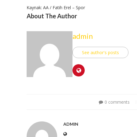
Kaynak: AA / Fatih Erel – Spor
About The Author
admin
See author's posts
0 comments
ADMIN