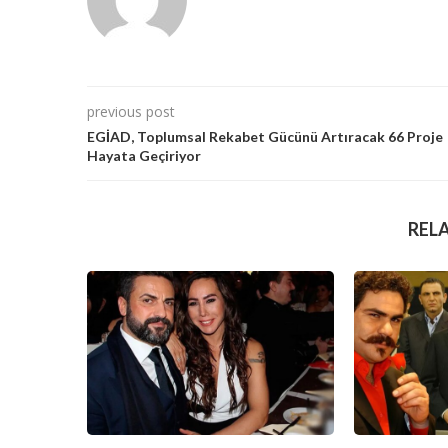
previous post
EGİAD, Toplumsal Rekabet Gücünü Artıracak 66 Proje
Hayata Geçiriyor
REL