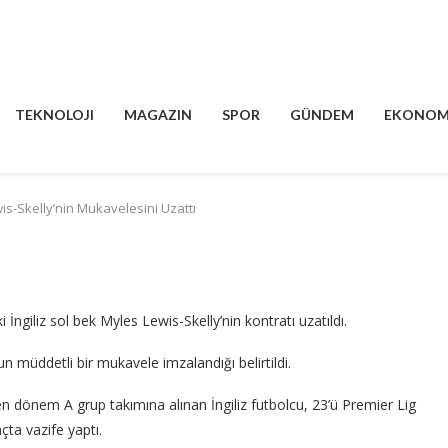
TEKNOLOJI
MAGAZIN
SPOR
GÜNDEM
EKONOM
is-Skelly’nin Mukavelesini Uzattı
İngiliz sol bek Myles Lewis-Skelly’nin kontratı uzatıldı.
 müddetli bir mukavele imzalandığı belirtildi.
n dönem A grup takımına alınan İngiliz futbolcu, 23’ü Premier Lig
ta vazife yaptı.