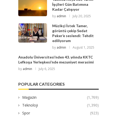
İşçileri Gün Batımına
Kadar Çalışıyor
by
admin
July 20, 2025
Müzikçi İstek Tamer,
görüntü çekip Sedat
Peker’e seslendi: Tehdit
ediliyorum
by
admin
August 1, 2025
Anadolu Üniversitesi’nden 43. yılında KKTC
Lefkoşa Yerleşkesi’nde mezuniyet merasimi
by
admin
July 6, 2025
POPULAR CATEGORIES
Magazin
(1,769)
Teknoloji
(1,390)
Spor
(923)