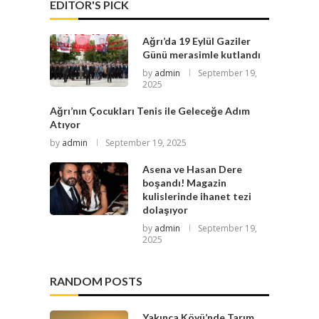
EDITOR'S PICK
Ağrı’da 19 Eylül Gaziler
Günü merasimle kutlandı
by
admin
September 19,
2025
Ağrı’nın Çocukları Tenis ile Geleceğe Adım
Atıyor
by
admin
September 19, 2025
Asena ve Hasan Dere
boşandı! Magazin
kulislerinde ihanet tezi
dolaşıyor
by
admin
September 19,
2025
RANDOM POSTS
Yakınca Köyü’nde Tarım