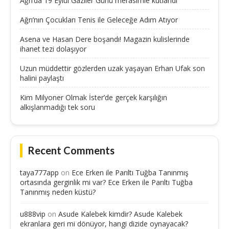
Ağrı’da 19 Eylül Gaziler Günü merasimle kutlandı
Ağrı’nın Çocukları Tenis ile Geleceğe Adım Atıyor
Asena ve Hasan Dere boşandı! Magazin kulislerinde
ihanet tezi dolaşıyor
Uzun müddettir gözlerden uzak yaşayan Erhan Ufak son
halini paylaştı
Kim Milyoner Olmak İster’de gerçek karşılığın
alkışlanmadığı tek soru
Recent Comments
taya777app
on
Ece Erken ile Parıltı Tuğba Tanınmış
ortasında gerginlik mi var? Ece Erken ile Parıltı Tuğba
Tanınmış neden küstü?
u888vip
on
Asude Kalebek kimdir? Asude Kalebek
ekranlara geri mi dönüyor, hangi dizide oynayacak?