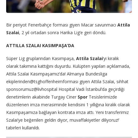
Bir periyot Fenerbahçe forması giyen Macar savunmacı
Attila
Szalai
, 2 yıl ortadan sonra Harika Lig’e geri döndü.
ATTILLA SZALAI KASIMPAŞA’DA
Süper Lig gruplarından Kasımpaşa,
Attila Szalai
‘yi kiralık
olarak takımına kattığını duyurdu. Kulüpten yapılan açıklamada,
Attila Szalai Kasımpaşamız’da! Almanya Bundesliga
ekiplerinden@tsghoffenheimforması giyen Attila Szalai, sıhhat
sponsorumuz@livhospital Hospital Vadi İstanbul’da geçirdiği
denetimlerin akabinde Turgay Ciner
Spor
Tesislerimizde
düzenlenen imza merasiminde kendisini 1 yıllığına kiralık olarak
Kasımpaşamıza bağlayan kontrata imza attı. Yeni transferimiz
Szalai’ye beğenilen geldin diyor, muvaffakiyetler diliyoruz!’
tabirleri kullanıldı.