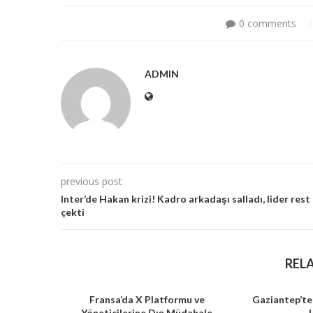
0 comments
ADMIN
previous post
Inter’de Hakan krizi! Kadro arkadaşı salladı, lider rest
çekti
REL
Fransa’da X Platformu ve
Gaziantep’te
Yöneticilerine Dış Müdahale