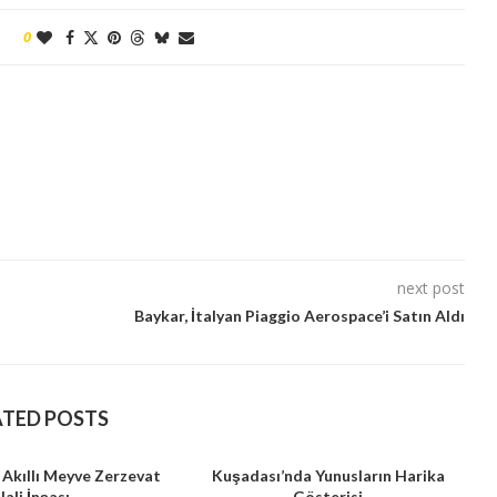
0
next post
Baykar, İtalyan Piaggio Aerospace’i Satın Aldı
ATED POSTS
 Akıllı Meyve Zerzevat
Kuşadası’nda Yunusların Harika
Hali İnşası
Gösterisi
B