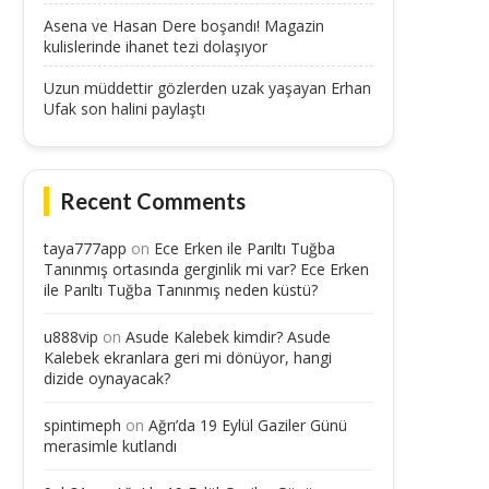
Asena ve Hasan Dere boşandı! Magazin
kulislerinde ihanet tezi dolaşıyor
Uzun müddettir gözlerden uzak yaşayan Erhan
Ufak son halini paylaştı
Recent Comments
taya777app
on
Ece Erken ile Parıltı Tuğba
Tanınmış ortasında gerginlik mi var? Ece Erken
ile Parıltı Tuğba Tanınmış neden küstü?
u888vip
on
Asude Kalebek kimdir? Asude
Kalebek ekranlara geri mi dönüyor, hangi
dizide oynayacak?
spintimeph
on
Ağrı’da 19 Eylül Gaziler Günü
merasimle kutlandı