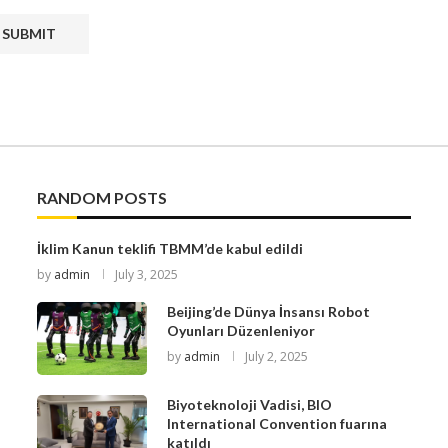
RANDOM POSTS
İklim Kanun teklifi TBMM’de kabul edildi
by
admin
July 3, 2025
Beijing’de Dünya İnsansı Robot
Oyunları Düzenleniyor
by
admin
July 2, 2025
Biyoteknoloji Vadisi, BIO
International Convention fuarına
katıldı