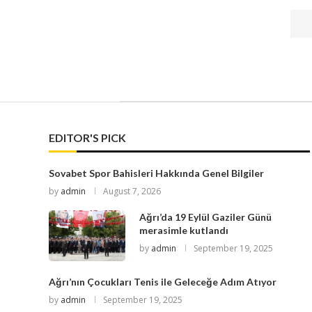
EDITOR'S PICK
Sovabet Spor Bahisleri Hakkında Genel Bilgiler
by
admin
August 7, 2026
Ağrı’da 19 Eylül Gaziler Günü
merasimle kutlandı
by
admin
September 19, 2025
Ağrı’nın Çocukları Tenis ile Geleceğe Adım Atıyor
by
admin
September 19, 2025