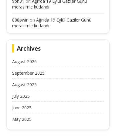
9ph31
on
Ağrı’da 19 Eylül Gaziler Günü
merasimle kutlandı
888pwin
on
Ağrı’da 19 Eylül Gaziler Günü
merasimle kutlandı
Archives
August 2026
September 2025
August 2025
July 2025
June 2025
May 2025
Dışişleri Bakanı Fidan, Malezya’da
Dışişleri Bakanı Fidan: “(
ernama TV’nin sorularını yanıtladı...
Omuz omuza hareket etme