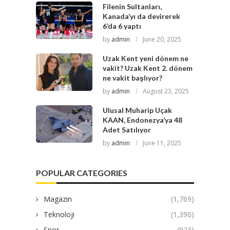
Filenin Sultanları,
Kanada’yı da devirerek
6’da 6 yaptı
by
admin
June 20, 2025
Uzak Kent yeni dönem ne
vakit? Uzak Kent 2. dönem
ne vakit başlıyor?
by
admin
August 23, 2025
Ulusal Muharip Uçak
KAAN, Endonezya’ya 48
Adet Satılıyor
by
admin
June 11, 2025
POPULAR CATEGORIES
Magazin
(1,769)
Teknoloji
(1,390)
Spor
(923)