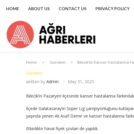
HOME
ABOUT US
CONTACT US
PRIVACY POLICY
Home
Gündem
Bilecik’te Kanser Hastalarına Fa
Gündem
written by
Admin
May 31, 2025
Bilecik’in Pazaryeri ilçesinde kanser hastalarına farkındalı
İlçede Galatasaray’ın Süper Lig şampiyonluğunu kutlayan 
yaşında yenen Ali Asaf Demir ve kanser hastalarına farkı
Etkinlikte havai fişek şovları de yapıldı.