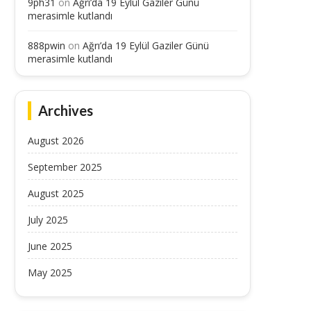
9ph31
on
Ağrı’da 19 Eylül Gaziler Günü
Vali Mustafa Koç, Ağrı’da Düğün
Gençler, Erzurum’un Tarih
merasimle kutlandı
Merasimlerine Katıldı
Kültürünü Keşfetti
September 15, 2025
September 14, 2025
888pwin
on
Ağrı’da 19 Eylül Gaziler Günü
merasimle kutlandı
Archives
August 2026
September 2025
August 2025
July 2025
June 2025
May 2025