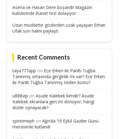
Asena ve Hasan Dere boşandı! Magazin
kulislerinde ihanet tezi dolaşıyor
Uzun müddettir gözlerden uzak yaşayan Erhan
Ufak son halini paylaştı
Recent Comments
taya777app
on
Ece Erken ile Parıltı Tuğba
Tanınmış ortasında gerginlik mi var? Ece Erken
ile Parıltı Tuğba Tanınmış neden küstü?
u888vip
on
Asude Kalebek kimdir? Asude
Kalebek ekranlara geri mi dönüyor, hangi
dizide oynayacak?
spintimeph
on
Ağrı’da 19 Eylül Gaziler Günü
merasimle kutlandı