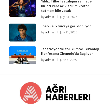
Yıldız Tilbe hastalığını sahnede
birinci kere açıkladı: Mikrofon
tutmam bile yasak
by
admin
July 23, 2025
Joao Felix yuvaya geri dönüyor
by
admin
July 11, 2025
Jenerasyon ve Yol Bilim ve Teknoloji
Konferansı Chengdu’da Başlıyor
by
admin
June 4, 2025