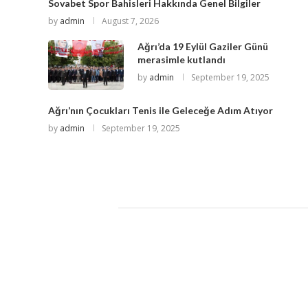
Sovabet Spor Bahisleri Hakkında Genel Bilgiler
by
admin
August 7, 2026
Ağrı’da 19 Eylül Gaziler Günü
merasimle kutlandı
by
admin
September 19, 2025
Ağrı’nın Çocukları Tenis ile Geleceğe Adım Atıyor
by
admin
September 19, 2025