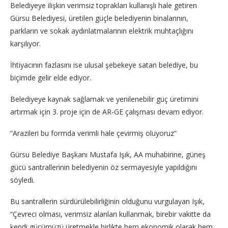
Belediyeye ilişkin verimsiz toprakları kullanışlı hale getiren
Gürsu Belediyesi, üretilen güçle belediyenin binalarının,
parkların ve sokak aydınlatmalarının elektrik muhtaçlığını
karşılıyor.
İhtiyacının fazlasını ise ulusal şebekeye satan belediye, bu
biçimde gelir elde ediyor.
Belediyeye kaynak sağlamak ve yenilenebilir güç üretimini
artırmak için 3. proje için de AR-GE çalışması devam ediyor.
“Arazileri bu formda verimli hale çevirmiş oluyoruz”
Gürsu Belediye Başkanı Mustafa Işık, AA muhabirine, güneş
gücü santrallerinin belediyenin öz sermayesiyle yapıldığını
söyledi.
Bu santrallerin sürdürülebilirliğinin olduğunu vurgulayan Işık,
“Çevreci olması, verimsiz alanları kullanmak, birebir vakitte da
kendi gücümüzü üretmekle birlikte hem ekonomik olarak hem