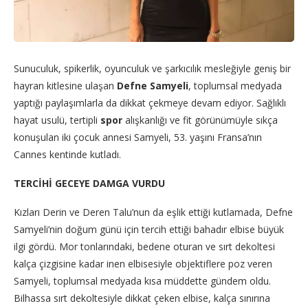
Sunuculuk, spikerlik, oyunculuk ve şarkıcılık mesleğiyle geniş bir
hayran kitlesine ulaşan
Defne Samyeli
, toplumsal medyada
yaptığı paylaşımlarla da dikkat çekmeye devam ediyor. Sağlıklı
hayat usulü, tertipli
spor
alışkanlığı ve fit görünümüyle sıkça
konuşulan iki çocuk annesi Samyeli, 53. yaşını Fransa’nın
Cannes kentinde kutladı.
TERCİHİ GECEYE DAMGA VURDU
Kızları Derin ve Deren Talu’nun da eşlik ettiği kutlamada, Defne
Samyeli’nin doğum günü için tercih ettiği bahadır elbise büyük
ilgi gördü. Mor tonlarındaki, bedene oturan ve sırt dekoltesi
kalça çizgisine kadar inen elbisesiyle objektiflere poz veren
Samyeli, toplumsal medyada kısa müddette gündem oldu.
Bilhassa sırt dekoltesiyle dikkat çeken elbise, kalça sınırına