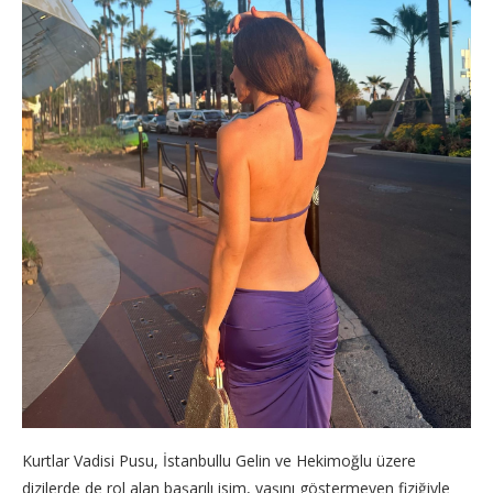
Kurtlar Vadisi Pusu, İstanbullu Gelin ve Hekimoğlu üzere
dizilerde de rol alan başarılı isim, yaşını göstermeyen fiziğiyle