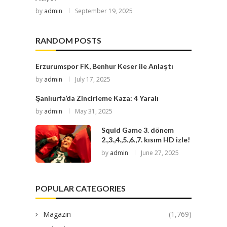
by
admin
September 19, 2025
RANDOM POSTS
Erzurumspor FK, Benhur Keser ile Anlaştı
by
admin
July 17, 2025
Şanlıurfa’da Zincirleme Kaza: 4 Yaralı
by
admin
May 31, 2025
Squid Game 3. dönem
2.,3.,4.,5.,6.,7. kısım HD izle!
by
admin
June 27, 2025
POPULAR CATEGORIES
Magazin
(1,769)