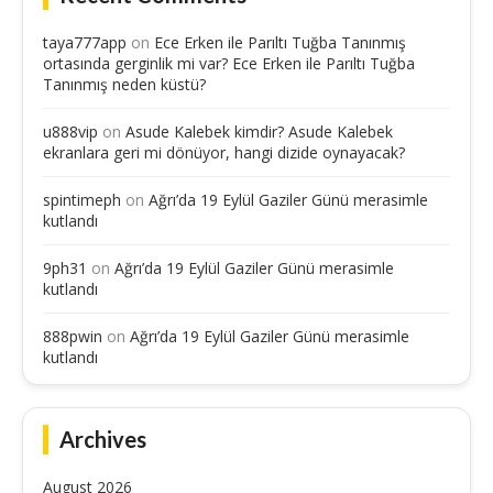
taya777app
on
Ece Erken ile Parıltı Tuğba Tanınmış
ortasında gerginlik mi var? Ece Erken ile Parıltı Tuğba
Tanınmış neden küstü?
u888vip
on
Asude Kalebek kimdir? Asude Kalebek
ekranlara geri mi dönüyor, hangi dizide oynayacak?
spintimeph
on
Ağrı’da 19 Eylül Gaziler Günü merasimle
kutlandı
9ph31
on
Ağrı’da 19 Eylül Gaziler Günü merasimle
kutlandı
888pwin
on
Ağrı’da 19 Eylül Gaziler Günü merasimle
kutlandı
Archives
August 2026