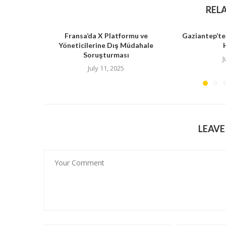
REL
Fransa’da X Platformu ve
Gaziantep’te
Yöneticilerine Dış Müdahale
Soruşturması
J
July 11, 2025
LEAV