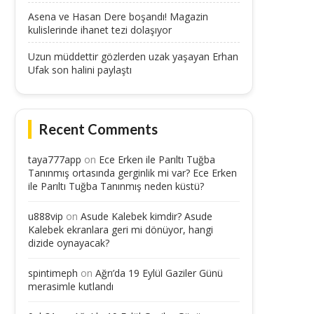
Asena ve Hasan Dere boşandı! Magazin
kulislerinde ihanet tezi dolaşıyor
Uzun müddettir gözlerden uzak yaşayan Erhan
Ufak son halini paylaştı
Recent Comments
taya777app
on
Ece Erken ile Parıltı Tuğba
Tanınmış ortasında gerginlik mi var? Ece Erken
ile Parıltı Tuğba Tanınmış neden küstü?
u888vip
on
Asude Kalebek kimdir? Asude
Kalebek ekranlara geri mi dönüyor, hangi
dizide oynayacak?
spintimeph
on
Ağrı’da 19 Eylül Gaziler Günü
merasimle kutlandı