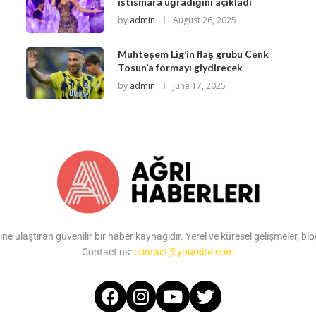
istismara uğradığını açıkladı
by
admin
August 26, 2025
Muhteşem Lig’in flaş grubu Cenk
Tosun’a formayı giydirecek
by
admin
June 17, 2025
ine ulaştıran güvenilir bir haber kaynağıdır. Yerel ve küresel gelişmeler, b
Contact us:
contact@yoursite.com