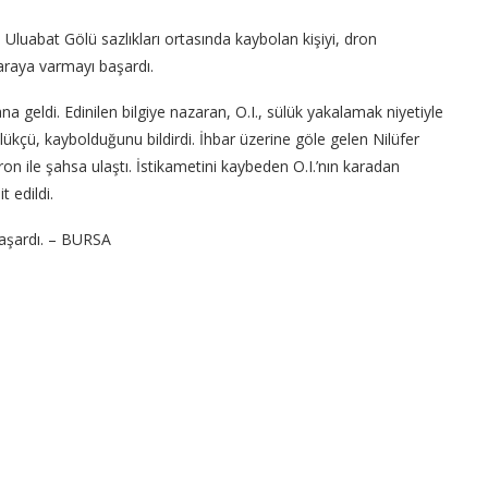
Uluabat Gölü sazlıkları ortasında kaybolan kişiyi, dron
araya varmayı başardı.
 geldi. Edinilen bilgiye nazaran, O.I., sülük yakalamak niyetiyle
lükçü, kaybolduğunu bildirdi. İhbar üzerine göle gelen Nilüfer
on ile şahsa ulaştı. İstikametini kaybeden O.I.’nın karadan
t edildi.
başardı. – BURSA