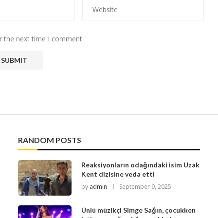
r the next time I comment.
RANDOM POSTS
Reaksiyonların odağındaki isim Uzak
Kent dizisine veda etti
by
admin
September 9, 2025
Ünlü müzikçi Simge Sağın, çocukken