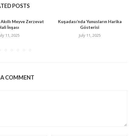
ATED POSTS
 Akıllı Meyve Zerzevat
Kuşadası’nda Yunusların Harika
Hali İnşası
Gösterisi
B
uly 11, 2025
July 11, 2025
E A COMMENT