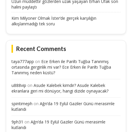
Uzun müddettir gözlerden uzak yaşayan Erhan Ufak son
halini paylaştı
Kim Milyoner Olmak İster’de gerçek karşılığın
alkışlanmadığı tek soru
Recent Comments
taya777app
on
Ece Erken ile Parıltı Tuğba Tanınmış
ortasında gerginlik mi var? Ece Erken ile Parıltı Tuğba
Tanınmış neden küstü?
u888vip
on
Asude Kalebek kimdir? Asude Kalebek
ekranlara geri mi dönüyor, hangi dizide oynayacak?
spintimeph
on
Ağrı’da 19 Eylül Gaziler Günü merasimle
kutlandı
9ph31
on
Ağrı’da 19 Eylül Gaziler Günü merasimle
kutlandı