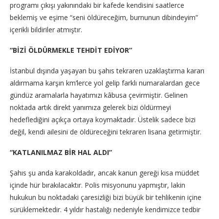
programı çıkışı yakınındaki bir kafede kendisini saatlerce
beklemiş ve eşime “seni öldüreceğim, burnunun dibindeyim”
içerikli bildiriler atmıştır.
“BİZİ ÖLDÜRMEKLE TEHDİT EDİYOR”
İstanbul dışında yaşayan bu şahıs tekraren uzaklaştırma kararı
aldırmama karşın km’lerce yol gelip farklı numaralardan gece
gündüz aramalarla hayatımızı kâbusa çevirmiştir. Gelinen
noktada artık direkt yanımıza gelerek bizi öldürmeyi
hedeflediğini açıkça ortaya koymaktadır. Üstelik sadece bizi
değil, kendi ailesini de öldüreceğini tekraren lisana getirmiştir.
“KATLANILMAZ BİR HAL ALDI”
Şahıs şu anda karakoldadır, ancak kanun gereği kısa müddet
içinde hür bırakılacaktır. Polis misyonunu yapmıştır, lakin
hukukun bu noktadaki çaresizliği bizi büyük bir tehlikenin içine
sürüklemektedir. 4 yıldır hastalığı nedeniyle kendimizce tedbir