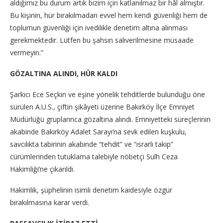
aldığımız bu durum artık bizim için katlanılmaz bir hâl almıştır.
Bu kişinin, hür bırakılmadan evvel hem kendi güvenliği hem de
toplumun güvenliği için ivedilikle denetim altına alınması
gerekmektedir. Lütfen bu şahsın salıverilmesine müsaade
vermeyin.”
GÖZALTINA ALINDI, HÜR KALDI
Şarkıcı Ece Seçkin ve eşine yönelik tehditlerde bulunduğu öne
sürülen A.U.S., çiftin şikâyeti üzerine Bakırköy İlçe Emniyet
Müdürlüğü gruplarınca gözaltına alındı. Emniyetteki süreçlerinin
akabinde Bakırköy Adalet Sarayı’na sevk edilen kuşkulu,
savcılıkta tabirinin akabinde “tehdit” ve “ısrarlı takip”
cürümlerinden tutuklama talebiyle nöbetçi Sulh Ceza
Hakimliği’ne çıkarıldı.
Hakimlik, şüphelinin isimli denetim kaidesiyle özgür
bırakılmasına karar verdi.