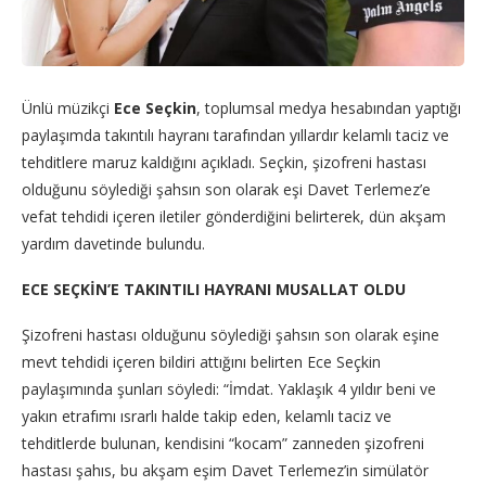
Ünlü müzikçi
Ece Seçkin
, toplumsal medya hesabından yaptığı
paylaşımda takıntılı hayranı tarafından yıllardır kelamlı taciz ve
tehditlere maruz kaldığını açıkladı. Seçkin, şizofreni hastası
olduğunu söylediği şahsın son olarak eşi Davet Terlemez’e
vefat tehdidi içeren iletiler gönderdiğini belirterek, dün akşam
yardım davetinde bulundu.
ECE SEÇKİN’E TAKINTILI HAYRANI MUSALLAT OLDU
Şizofreni hastası olduğunu söylediği şahsın son olarak eşine
mevt tehdidi içeren bildiri attığını belirten Ece Seçkin
paylaşımında şunları söyledi: “İmdat. Yaklaşık 4 yıldır beni ve
yakın etrafımı ısrarlı halde takip eden, kelamlı taciz ve
tehditlerde bulunan, kendisini “kocam” zanneden şizofreni
hastası şahıs, bu akşam eşim Davet Terlemez’in simülatör