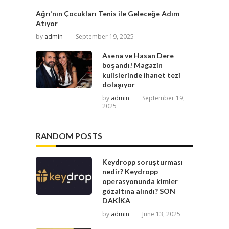
Ağrı’nın Çocukları Tenis ile Geleceğe Adım
Atıyor
by
admin
September 19, 2025
Asena ve Hasan Dere
boşandı! Magazin
kulislerinde ihanet tezi
dolaşıyor
by
admin
September 19,
2025
RANDOM POSTS
Keydropp soruşturması
nedir? Keydropp
operasyonunda kimler
gözaltına alındı? SON
DAKİKA
by
admin
June 13, 2025