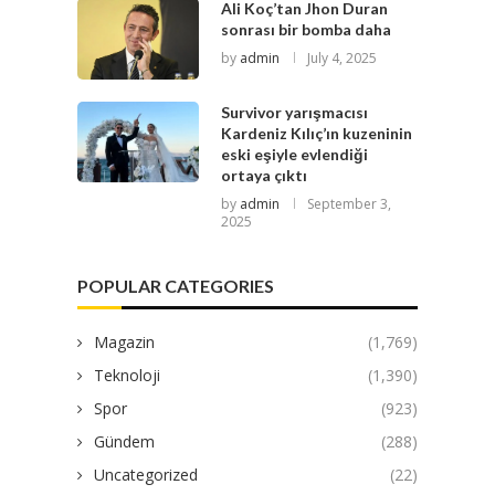
Ali Koç’tan Jhon Duran
sonrası bir bomba daha
by
admin
July 4, 2025
Survivor yarışmacısı
Kardeniz Kılıç’ın kuzeninin
eski eşiyle evlendiği
ortaya çıktı
by
admin
September 3,
2025
POPULAR CATEGORIES
Magazin
(1,769)
Teknoloji
(1,390)
Spor
(923)
Gündem
(288)
Uncategorized
(22)