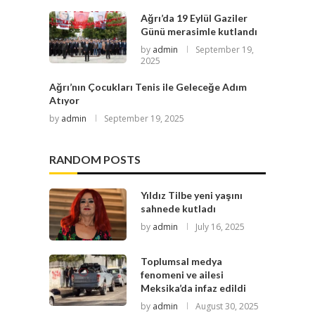
Ağrı’da 19 Eylül Gaziler
Günü merasimle kutlandı
by
admin
September 19,
2025
Ağrı’nın Çocukları Tenis ile Geleceğe Adım
Atıyor
by
admin
September 19, 2025
RANDOM POSTS
Yıldız Tilbe yeni yaşını
sahnede kutladı
by
admin
July 16, 2025
Toplumsal medya
fenomeni ve ailesi
Meksika’da infaz edildi
by
admin
August 30, 2025