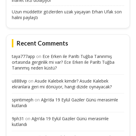
ihanet tezi dolaşıyor
Uzun müddettir gözlerden uzak yaşayan Erhan Ufak son
halini paylaştı
Recent Comments
taya777app
on
Ece Erken ile Parıltı Tuğba Tanınmış
ortasında gerginlik mi var? Ece Erken ile Parıltı Tuğba
Tanınmış neden küstü?
u888vip
on
Asude Kalebek kimdir? Asude Kalebek
ekranlara geri mi dönüyor, hangi dizide oynayacak?
spintimeph
on
Ağrı’da 19 Eylül Gaziler Günü merasimle
kutlandı
9ph31
on
Ağrı’da 19 Eylül Gaziler Günü merasimle
kutlandı