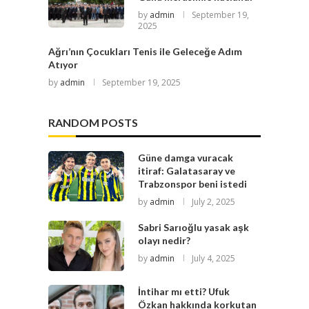
by
admin
September 19,
2025
Ağrı’nın Çocukları Tenis ile Geleceğe Adım
Atıyor
by
admin
September 19, 2025
RANDOM POSTS
Güne damga vuracak
itiraf: Galatasaray ve
Trabzonspor beni istedi
by
admin
July 2, 2025
Sabri Sarıoğlu yasak aşk
olayı nedir?
by
admin
July 4, 2025
İntihar mı etti? Ufuk
Özkan hakkında korkutan