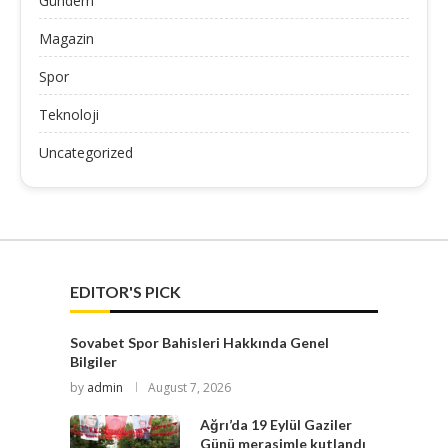
Gündem
Magazin
Spor
Teknoloji
Uncategorized
EDITOR'S PICK
Sovabet Spor Bahisleri Hakkında Genel
Bilgiler
by
admin
August 7, 2026
Ağrı’da 19 Eylül Gaziler
Günü merasimle kutlandı