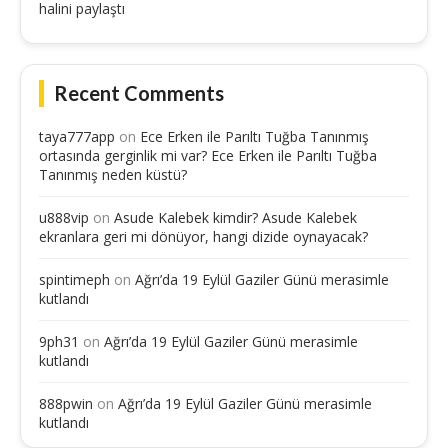
halini paylaştı
Recent Comments
taya777app
on
Ece Erken ile Parıltı Tuğba Tanınmış
ortasında gerginlik mi var? Ece Erken ile Parıltı Tuğba
Tanınmış neden küstü?
u888vip
on
Asude Kalebek kimdir? Asude Kalebek
ekranlara geri mi dönüyor, hangi dizide oynayacak?
spintimeph
on
Ağrı’da 19 Eylül Gaziler Günü merasimle
kutlandı
9ph31
on
Ağrı’da 19 Eylül Gaziler Günü merasimle
kutlandı
888pwin
on
Ağrı’da 19 Eylül Gaziler Günü merasimle
kutlandı