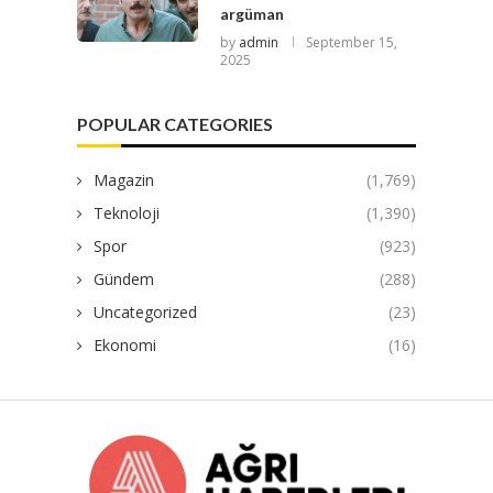
argüman
by
admin
September 15,
2025
POPULAR CATEGORIES
Magazin
(1,769)
Teknoloji
(1,390)
Spor
(923)
Gündem
(288)
Uncategorized
(23)
Ekonomi
(16)