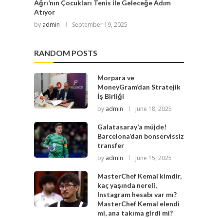
Ağrı’nın Çocukları Tenis ile Geleceğe Adım
Atıyor
by
admin
September 19, 2025
RANDOM POSTS
Morpara ve
MoneyGram’dan Stratejik
İş Birliği
by
admin
June 18, 2025
Galatasaray’a müjde!
Barcelona’dan bonservissiz
transfer
by
admin
June 15, 2025
MasterChef Kemal kimdir,
kaç yaşında nereli,
Instagram hesabı var mı?
MasterChef Kemal elendi
mi, ana takıma girdi mi?