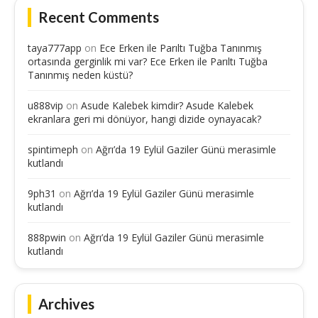
Recent Comments
taya777app
on
Ece Erken ile Parıltı Tuğba Tanınmış
ortasında gerginlik mi var? Ece Erken ile Parıltı Tuğba
Tanınmış neden küstü?
u888vip
on
Asude Kalebek kimdir? Asude Kalebek
ekranlara geri mi dönüyor, hangi dizide oynayacak?
spintimeph
on
Ağrı’da 19 Eylül Gaziler Günü merasimle
kutlandı
9ph31
on
Ağrı’da 19 Eylül Gaziler Günü merasimle
kutlandı
888pwin
on
Ağrı’da 19 Eylül Gaziler Günü merasimle
kutlandı
Archives