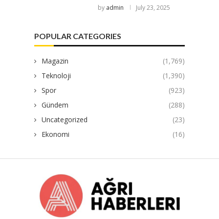
by
admin
July 23, 2025
POPULAR CATEGORIES
Magazin
(1,769)
Teknoloji
(1,390)
Spor
(923)
Gündem
(288)
Uncategorized
(23)
Ekonomi
(16)