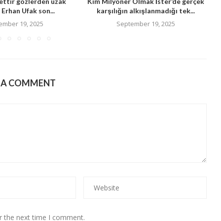
ttir gözlerden uzak
Kim Milyoner Olmak İster’de gerçek
Erhan Ufak son...
karşılığın alkışlanmadığı tek...
ember 19, 2025
September 19, 2025
E A COMMENT
r the next time I comment.