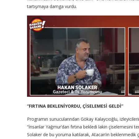
tartışmaya damga vurdu.
“FIRTINA BEKLENİYORDU, ÇİSELEMESİ GELDİ”
Programın sunucularından Gökay Kalaycıoğlu, izleyicileri
“İnsanlar Yağmur’dan fırtına bekledi lakin çiselemesini ter
Solaker de bu yoruma katılarak, Atacan’ın beklenmedik çıkı