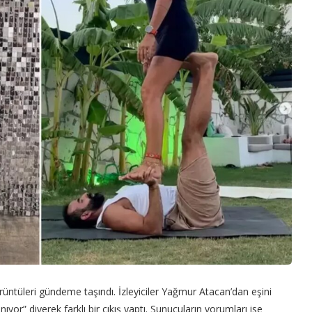
üntüleri gündeme taşındı. İzleyiciler Yağmur Atacan’dan eşini
yor” diyerek farklı bir çıkış yaptı. Sunucuların yorumları ise