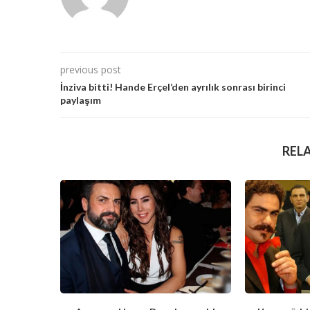
previous post
İnziva bitti! Hande Erçel’den ayrılık sonrası birinci
paylaşım
REL