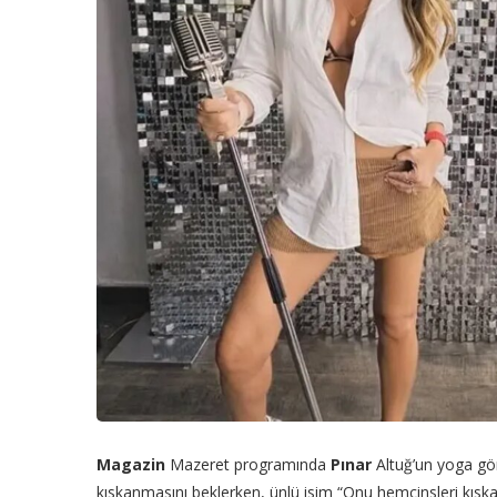
Magazin
Mazeret programında
Pınar
Altuğ’un yoga gör
kıskanmasını beklerken, ünlü isim “Onu hemcinsleri kıskanı