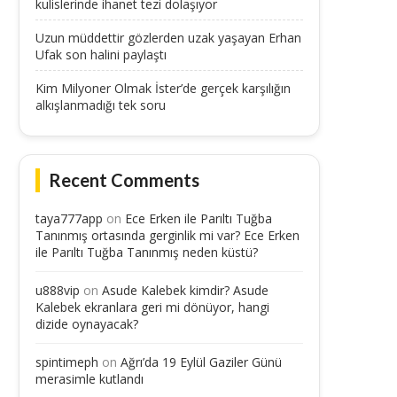
kulislerinde ihanet tezi dolaşıyor
Uzun müddettir gözlerden uzak yaşayan Erhan
Ufak son halini paylaştı
Kim Milyoner Olmak İster’de gerçek karşılığın
alkışlanmadığı tek soru
Recent Comments
taya777app
on
Ece Erken ile Parıltı Tuğba
Tanınmış ortasında gerginlik mi var? Ece Erken
ile Parıltı Tuğba Tanınmış neden küstü?
u888vip
on
Asude Kalebek kimdir? Asude
Kalebek ekranlara geri mi dönüyor, hangi
dizide oynayacak?
spintimeph
on
Ağrı’da 19 Eylül Gaziler Günü
merasimle kutlandı