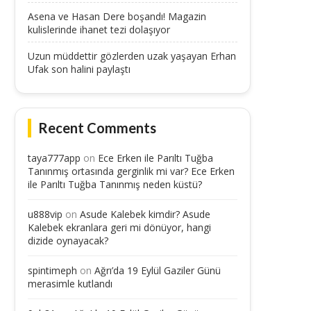
Asena ve Hasan Dere boşandı! Magazin
kulislerinde ihanet tezi dolaşıyor
Uzun müddettir gözlerden uzak yaşayan Erhan
Ufak son halini paylaştı
Recent Comments
taya777app
on
Ece Erken ile Parıltı Tuğba
Tanınmış ortasında gerginlik mi var? Ece Erken
ile Parıltı Tuğba Tanınmış neden küstü?
u888vip
on
Asude Kalebek kimdir? Asude
Kalebek ekranlara geri mi dönüyor, hangi
dizide oynayacak?
spintimeph
on
Ağrı’da 19 Eylül Gaziler Günü
merasimle kutlandı