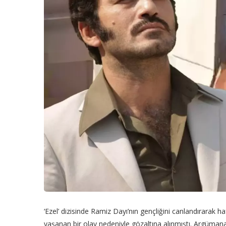
‘Ezel’ dizisinde Ramiz Dayı’nın gençliğini canlandırarak h
yaşanan bir olay nedeniyle gözaltına alınmıştı. Argümana