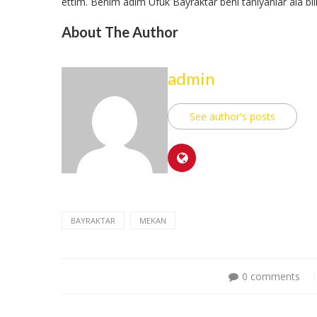
ettim. Benim adım Ufuk Bayraktar beni tanıyanlar âlâ bili
About The Author
admin
See author's posts
BAYRAKTAR
MEKAN
0 comments