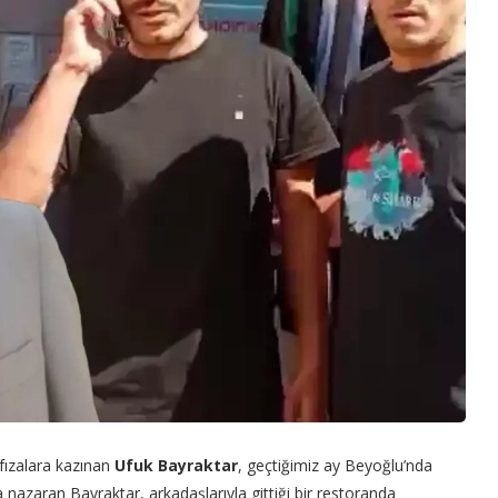
afızalara kazınan
Ufuk Bayraktar
, geçtiğimiz ay Beyoğlu’nda
 nazaran Bayraktar, arkadaşlarıyla gittiği bir restoranda