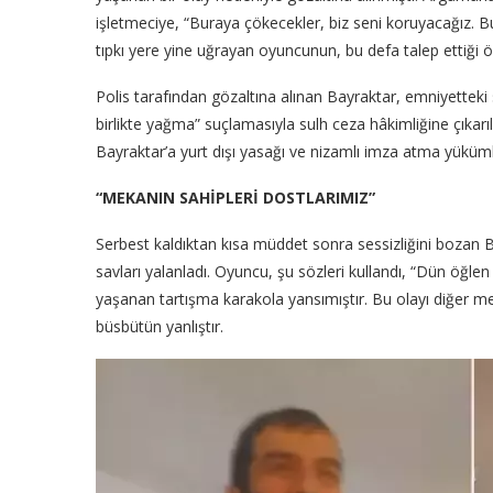
işletmeciye, “Buraya çökecekler, biz seni koruyacağız. Bu
tıpkı yere yine uğrayan oyuncunun, bu defa talep ettiği 
Polis tarafından gözaltına alınan Bayraktar, emniyetteki s
birlikte yağma” suçlamasıyla sulh ceza hâkimliğine çıkarı
Bayraktar’a yurt dışı yasağı ve nizamlı imza atma yüküml
“MEKANIN SAHİPLERİ DOSTLARIMIZ”
Serbest kaldıktan kısa müddet sonra sessizliğini bozan
savları yalanladı. Oyuncu, şu sözleri kullandı, “Dün öğl
yaşanan tartışma karakola yansımıştır. Bu olayı diğer 
büsbütün yanlıştır.