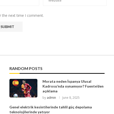
r the next time I comment.
RANDOM POSTS
Morata neden İspanya Ulusal
Kadrosu’nda oynamıyor? Fuente’den
açıklama
by
admin
June 8, 2025
Genel elektrik kesintilerinde tahlil güç depolama
teknolojilerinde yatıyor