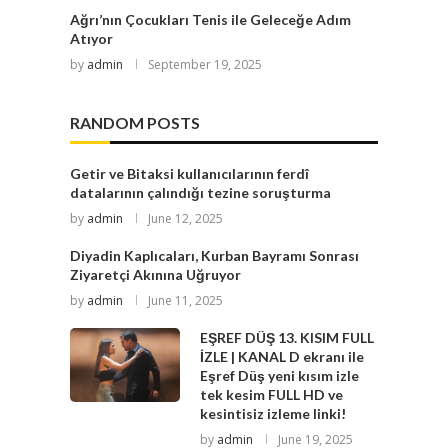
Ağrı’nın Çocukları Tenis ile Geleceğe Adım
Atıyor
by
admin
September 19, 2025
RANDOM POSTS
Getir ve Bitaksi kullanıcılarının ferdî
datalarının çalındığı tezine soruşturma
by
admin
June 12, 2025
Diyadin Kaplıcaları, Kurban Bayramı Sonrası
Ziyaretçi Akınına Uğruyor
by
admin
June 11, 2025
EŞREF DÜŞ 13. KISIM FULL
İZLE | KANAL D ekranı ile
Eşref Düş yeni kısım izle
tek kesim FULL HD ve
kesintisiz izleme linki!
by
admin
June 19, 2025