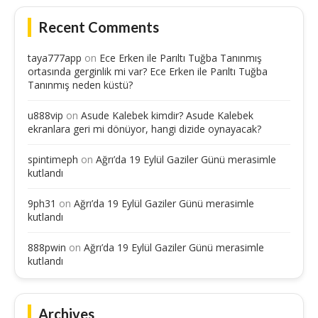
Recent Comments
taya777app
on
Ece Erken ile Parıltı Tuğba Tanınmış
ortasında gerginlik mi var? Ece Erken ile Parıltı Tuğba
Tanınmış neden küstü?
u888vip
on
Asude Kalebek kimdir? Asude Kalebek
ekranlara geri mi dönüyor, hangi dizide oynayacak?
spintimeph
on
Ağrı’da 19 Eylül Gaziler Günü merasimle
kutlandı
9ph31
on
Ağrı’da 19 Eylül Gaziler Günü merasimle
kutlandı
888pwin
on
Ağrı’da 19 Eylül Gaziler Günü merasimle
kutlandı
Archives