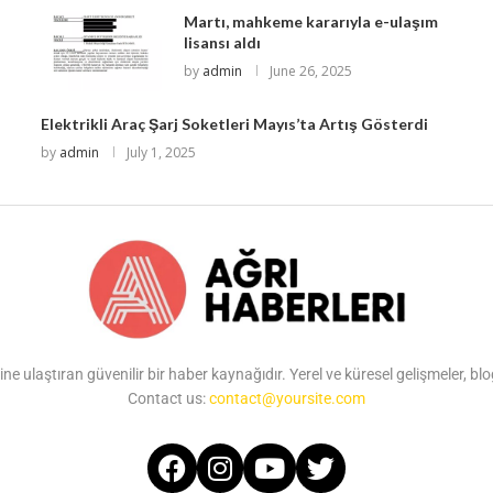
Martı, mahkeme kararıyla e-ulaşım
lisansı aldı
by
admin
June 26, 2025
Elektrikli Araç Şarj Soketleri Mayıs’ta Artış Gösterdi
by
admin
July 1, 2025
ine ulaştıran güvenilir bir haber kaynağıdır. Yerel ve küresel gelişmeler, b
Contact us:
contact@yoursite.com