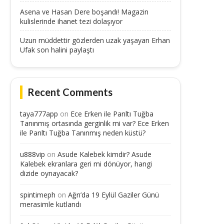
Asena ve Hasan Dere boşandı! Magazin
kulislerinde ihanet tezi dolaşıyor
Uzun müddettir gözlerden uzak yaşayan Erhan
Ufak son halini paylaştı
Recent Comments
taya777app
on
Ece Erken ile Parıltı Tuğba
Tanınmış ortasında gerginlik mi var? Ece Erken
ile Parıltı Tuğba Tanınmış neden küstü?
u888vip
on
Asude Kalebek kimdir? Asude
Kalebek ekranlara geri mi dönüyor, hangi
dizide oynayacak?
spintimeph
on
Ağrı’da 19 Eylül Gaziler Günü
merasimle kutlandı