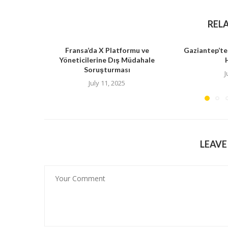
REL
Fransa’da X Platformu ve
Gaziantep’te
Yöneticilerine Dış Müdahale
Soruşturması
J
July 11, 2025
LEAV