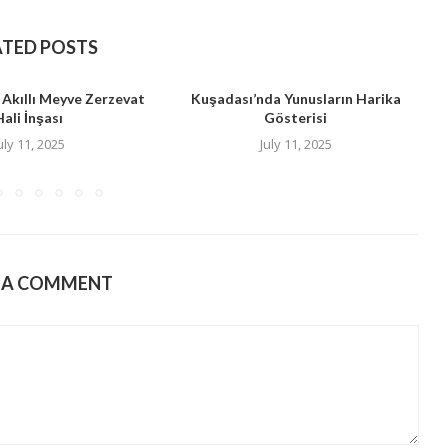
ATED POSTS
 Akıllı Meyve Zerzevat
Kuşadası’nda Yunusların Harika
Hali İnşası
Gösterisi
B
uly 11, 2025
July 11, 2025
E A COMMENT