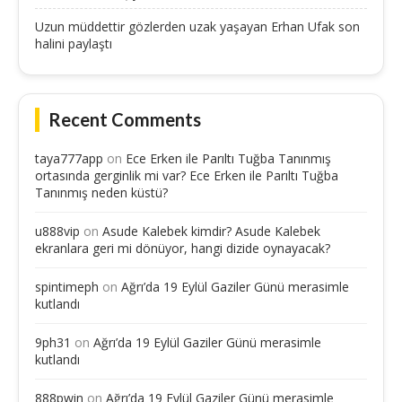
Uzun müddettir gözlerden uzak yaşayan Erhan Ufak son
halini paylaştı
Recent Comments
taya777app
on
Ece Erken ile Parıltı Tuğba Tanınmış
ortasında gerginlik mi var? Ece Erken ile Parıltı Tuğba
Tanınmış neden küstü?
u888vip
on
Asude Kalebek kimdir? Asude Kalebek
ekranlara geri mi dönüyor, hangi dizide oynayacak?
spintimeph
on
Ağrı’da 19 Eylül Gaziler Günü merasimle
kutlandı
9ph31
on
Ağrı’da 19 Eylül Gaziler Günü merasimle
kutlandı
888pwin
on
Ağrı’da 19 Eylül Gaziler Günü merasimle