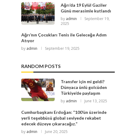
Ağrı’da 19 Eylül Gaziler
Günü merasimle kutlandı
by
admin
September 19,
2025
Ağrı’nın Çocukları Tenis ile Geleceğe Adım
Atıyor
by
admin
September 19, 2025
RANDOM POSTS
Transfer için mi geldi?
Dünyaca ünlü golcüden
Türkiye’de paylaşım
by
admin
June 13, 2025
Cumhurbaşkanı Erdoğan: “100’ün üzerinde
yerli teşebbüsü global seviyede rekabet
edecek düzeye çıkaracağız.”
by
admin
June 20, 2025