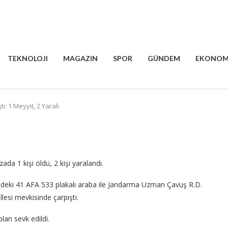
TEKNOLOJI
MAGAZIN
SPOR
GÜNDEM
EKONOM
ı: 1 Meyyit, 2 Yaralı
ada 1 kişi öldü, 2 kişi yaralandı.
ndeki 41 AFA 533 plakalı araba ile Jandarma Uzman Çavuş R.D.
lesi mevkisinde çarpıştı.
arı sevk edildi.