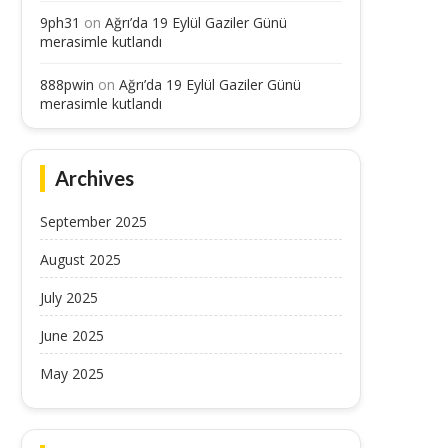
9ph31
on
Ağrı’da 19 Eylül Gaziler Günü
merasimle kutlandı
Vali Mustafa Koç, Ağrı’da Düğün
Gençler, Erzurum’un Tarih
888pwin
on
Ağrı’da 19 Eylül Gaziler Günü
Merasimlerine Katıldı
Kültürünü Keşfetti
merasimle kutlandı
September 15, 2025
September 14, 2025
Archives
September 2025
August 2025
July 2025
June 2025
May 2025