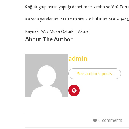
Sağlık
gruplarının yaptığı denetimde, araba şoförü Torun’
Kazada yaralanan R.D. ile minibüste bulunan M.A.A. (46),
Kaynak: AA / Musa Öztürk – Aktüel
About The Author
admin
See author's posts
0 comments