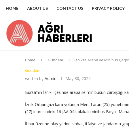
HOME
ABOUT US
CONTACT US
PRIVACY POLICY
Home
Gündem
İznik’te Araba ve Minibüs Çarpışt
Gündem
written by
Admin
May 30, 2025
Bursa’nın İznik ilçesinde araba ile minibüsün çarpıştığı kaz
İznik-Orhangazi kara yolunda Mert Torun (25) yönetimi
(27) idaresindeki 16 JAA 044 plakalı minibüs Boyalı Mahal
İhbar üzerine olay yerine sıhhat, itfaiye ve jandarma grupl