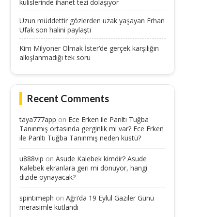
kulislerinde ihanet tezi dolaşıyor
Uzun müddettir gözlerden uzak yaşayan Erhan
Ufak son halini paylaştı
Kim Milyoner Olmak İster’de gerçek karşılığın
alkışlanmadığı tek soru
Recent Comments
taya777app
on
Ece Erken ile Parıltı Tuğba
Tanınmış ortasında gerginlik mi var? Ece Erken
ile Parıltı Tuğba Tanınmış neden küstü?
u888vip
on
Asude Kalebek kimdir? Asude
Kalebek ekranlara geri mi dönüyor, hangi
dizide oynayacak?
spintimeph
on
Ağrı’da 19 Eylül Gaziler Günü
merasimle kutlandı