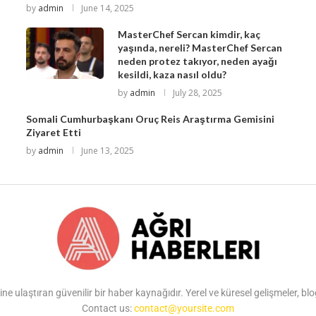
by
admin
June 14, 2025
MasterChef Sercan kimdir, kaç
yaşında, nereli? MasterChef Sercan
neden protez takıyor, neden ayağı
kesildi, kaza nasıl oldu?
by
admin
July 28, 2025
Somali Cumhurbaşkanı Oruç Reis Araştırma Gemisini
Ziyaret Etti
by
admin
June 13, 2025
ine ulaştıran güvenilir bir haber kaynağıdır. Yerel ve küresel gelişmeler, b
Contact us:
contact@yoursite.com