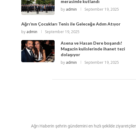
merasimle kutlandı
by
admin
September 19, 2025
Ağrı’nın Çocukları Tenis ile Geleceğe Adım Atıyor
by
admin
September 19, 2025
Asena ve Hasan Dere boşandı!
Magazin kulislerinde ihanet tezi
dolaşıyor
by
admin
September 19, 2025
Ağrı Haberin şehrin gündemini en hızlı şekilde ziyaretçiler