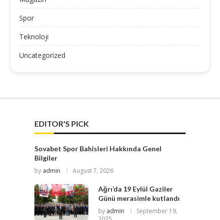
Spor
Teknoloji
Uncategorized
EDITOR'S PICK
Sovabet Spor Bahisleri Hakkında Genel
Bilgiler
by
admin
August 7, 2026
Ağrı’da 19 Eylül Gaziler
Günü merasimle kutlandı
by
admin
September 19,
2025