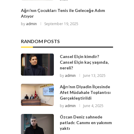
Ağrı’nın Çocukları Tenis ile Geleceğe Adım
Atıyor
by
admin
September 19, 2025
RANDOM POSTS
Cansel Elçin kimdir?
Cansel Elçin kaç yaşında,
nereli?
by
admin
June 13, 2025
Ağrı’nın Diyadin İlçesinde
Afet Müdahale Toplantısı
Gerçekleştirildi
by
admin
June 4, 2025
Özcan Deniz sahnede
patladı: Canımı en yakınım
yaktı