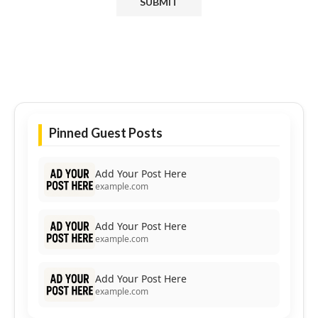
Pinned Guest Posts
Add Your Post Here
example.com
Add Your Post Here
example.com
Add Your Post Here
example.com