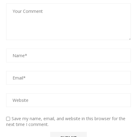
Save my name, email, and website in this browser for the
next time I comment.