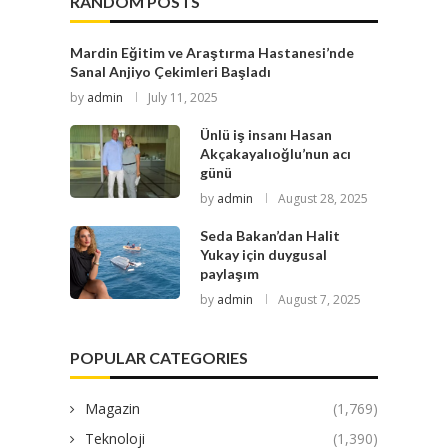
RANDOM POSTS
Mardin Eğitim ve Araştırma Hastanesi’nde
Sanal Anjiyo Çekimleri Başladı
by
admin
July 11, 2025
Ünlü iş insanı Hasan
Akçakayalıoğlu’nun acı
günü
by
admin
August 28, 2025
Seda Bakan’dan Halit
Yukay için duygusal
paylaşım
by
admin
August 7, 2025
POPULAR CATEGORIES
Magazin
(1,769)
Teknoloji
(1,390)