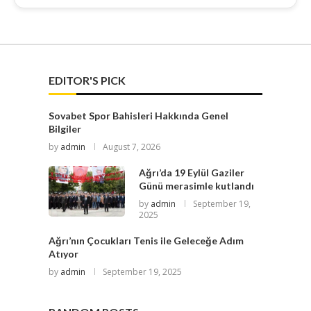
EDITOR'S PICK
Sovabet Spor Bahisleri Hakkında Genel
Bilgiler
by
admin
August 7, 2026
Ağrı’da 19 Eylül Gaziler
Günü merasimle kutlandı
by
admin
September 19,
2025
Ağrı’nın Çocukları Tenis ile Geleceğe Adım
Atıyor
by
admin
September 19, 2025