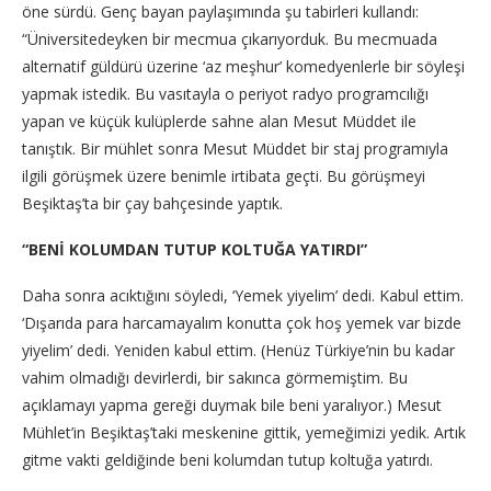
öne sürdü. Genç bayan paylaşımında şu tabirleri kullandı:
“Üniversitedeyken bir mecmua çıkarıyorduk. Bu mecmuada
alternatif güldürü üzerine ‘az meşhur’ komedyenlerle bir söyleşi
yapmak istedik. Bu vasıtayla o periyot radyo programcılığı
yapan ve küçük kulüplerde sahne alan Mesut Müddet ile
tanıştık. Bir mühlet sonra Mesut Müddet bir staj programıyla
ilgili görüşmek üzere benimle irtibata geçti. Bu görüşmeyi
Beşiktaş’ta bir çay bahçesinde yaptık.
“BENİ KOLUMDAN TUTUP KOLTUĞA YATIRDI”
Daha sonra acıktığını söyledi, ‘Yemek yiyelim’ dedi. Kabul ettim.
‘Dışarıda para harcamayalım konutta çok hoş yemek var bizde
yiyelim’ dedi. Yeniden kabul ettim. (Henüz Türkiye’nin bu kadar
vahim olmadığı devirlerdi, bir sakınca görmemiştim. Bu
açıklamayı yapma gereği duymak bile beni yaralıyor.) Mesut
Mühlet’in Beşiktaş’taki meskenine gittik, yemeğimizi yedik. Artık
gitme vakti geldiğinde beni kolumdan tutup koltuğa yatırdı.