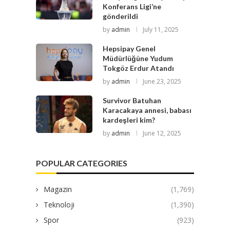
Konferans Ligi’ne
gönderildi
by
admin
July 11, 2025
Hepsipay Genel
Müdürlüğüne Yudum
Tokgöz Erdur Atandı
by
admin
June 23, 2025
Survivor Batuhan
Karacakaya annesi, babası
kardeşleri kim?
by
admin
June 12, 2025
POPULAR CATEGORIES
Magazin
(1,769)
Teknoloji
(1,390)
Spor
(923)