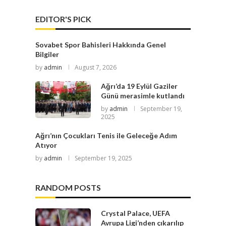
EDITOR'S PICK
Sovabet Spor Bahisleri Hakkında Genel
Bilgiler
by
admin
August 7, 2026
Ağrı’da 19 Eylül Gaziler
Günü merasimle kutlandı
by
admin
September 19,
2025
Ağrı’nın Çocukları Tenis ile Geleceğe Adım
Atıyor
by
admin
September 19, 2025
RANDOM POSTS
Crystal Palace, UEFA
Avrupa Ligi’nden çıkarılıp