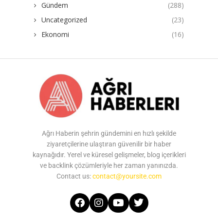
Gündem
(288)
Uncategorized
(23)
Ekonomi
(16)
Ağrı Haberin şehrin gündemini en hızlı şekilde
ziyaretçilerine ulaştıran güvenilir bir haber
kaynağıdır. Yerel ve küresel gelişmeler, blog içerikleri
ve backlink çözümleriyle her zaman yanınızda.
Contact us:
contact@yoursite.com