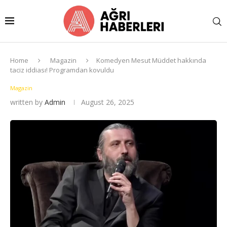
Home
Magazin
Komedyen Mesut Müddet hakkında
taciz iddiası! Programdan kovuldu
Magazin
written by
Admin
August 26, 2025