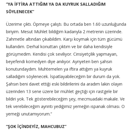
“YA İFTİRA ATTIĞIM YA DA KUYRUK SALLADIĞIM
SÖYLENECEK”
Üzerime çıktı. Öpmeye çalıştı. Bu ortada ben 1.60 uzunluğunda
biriyim. Mesut Mühlet bildiğim kadarıyla 2 metrenin üzerinde.
Zahmetle altından çıkabildim. Karşı koymak için tüm gücümü
kullandım. Derhal konuttan çıktım ve bir daha kendisiyle
görüşmedim. Kendisi çok seviliyor. Cinsiyetçilik yapmayan,
beyefendi komedyen diye anılıyor. Ayrıyeten ben şahsın
konutundaydım. Muhtemelen ya iftira attığım ya kuyruk
salladığım söylenecek. İspatlayabileceğim bir durum da yok.
Şahsın beni davet ettiği eski bildirilerini da aradım lakin olayın
üzerinden 13 sene üzere bir mühlet geçtiği için rastgele bir
bildiri yok. Tek gösterebileceğim şey, mecmuadaki makale. Ve
tek verebileceğim ayrıntı yediğimiz yemeğin ıspanak olması. O
yemeği unutamıyorum.”
“ŞOK İÇİNDEYİZ, MAHCUBUZ”