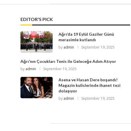
EDITOR'S PICK
Ağrı’da 19 Eylül Gaziler Günü
merasimle kutlandı
by
admin
September 19, 2025
Ağrı’nın Çocukları Tenis ile Geleceğe Adım Atıyor
by
admin
September 19, 2025
Asena ve Hasan Dere boşandı!
Magazin kulislerinde ihanet tezi
dolaşıyor
by
admin
September 19, 2025