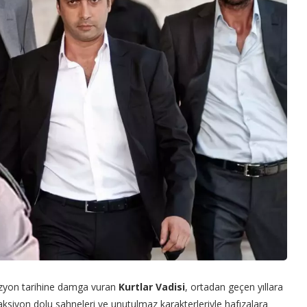
vizyon tarihine damga vuran
Kurtlar Vadisi
, ortadan geçen yıllara
aksiyon dolu sahneleri ve unutulmaz karakterleriyle hafızalara