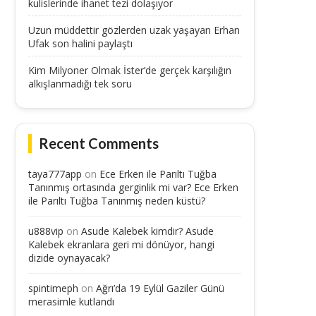
kulislerinde ihanet tezi dolaşıyor
Uzun müddettir gözlerden uzak yaşayan Erhan
Ufak son halini paylaştı
Kim Milyoner Olmak İster’de gerçek karşılığın
alkışlanmadığı tek soru
Recent Comments
taya777app
on
Ece Erken ile Parıltı Tuğba
Tanınmış ortasında gerginlik mi var? Ece Erken
ile Parıltı Tuğba Tanınmış neden küstü?
u888vip
on
Asude Kalebek kimdir? Asude
Kalebek ekranlara geri mi dönüyor, hangi
dizide oynayacak?
spintimeph
on
Ağrı’da 19 Eylül Gaziler Günü
merasimle kutlandı