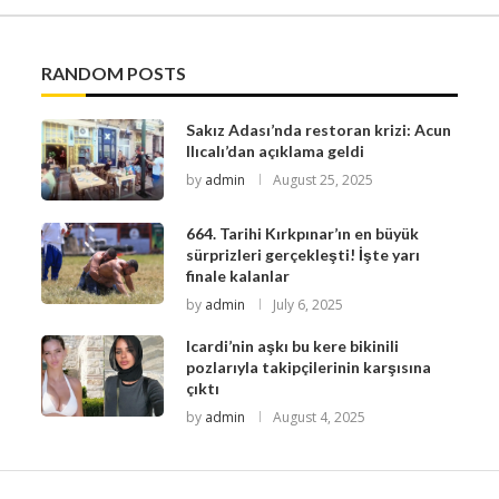
RANDOM POSTS
Sakız Adası’nda restoran krizi: Acun
Ilıcalı’dan açıklama geldi
by
admin
August 25, 2025
664. Tarihi Kırkpınar’ın en büyük
sürprizleri gerçekleşti! İşte yarı
finale kalanlar
by
admin
July 6, 2025
Icardi’nin aşkı bu kere bikinili
pozlarıyla takipçilerinin karşısına
çıktı
by
admin
August 4, 2025