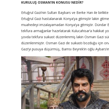
KURULUŞ OSMAN’IN KONUSU NEDİR?
Ertuğrul Gazi’nin Sultan Baybars ve Berke Han ile birlikt
Ertuğrul Gazi hastalanarak Konya’ya gitmiştir lakin gitm
muahedeyi imzalayamadan Konya’ya gitmiştir. Dündar Bey 
tekfura armağanlar hazırlatarak Kulucahisar’a hakikat yo
şovda tekfura suikast düzenlenmiş lakin Osman Gazi süika
düzenlenmiştir. Osman Gazi de suikastı bozduğu için 
Gazi’yi pusuya düşürmüş, Bamsı Beyrek’in oğlu Aybars’ı