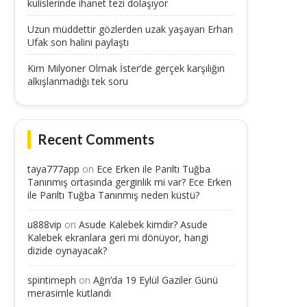
kulislerinde ihanet tezi dolaşıyor
Uzun müddettir gözlerden uzak yaşayan Erhan
Ufak son halini paylaştı
Kim Milyoner Olmak İster’de gerçek karşılığın
alkışlanmadığı tek soru
Recent Comments
taya777app
on
Ece Erken ile Parıltı Tuğba
Tanınmış ortasında gerginlik mi var? Ece Erken
ile Parıltı Tuğba Tanınmış neden küstü?
u888vip
on
Asude Kalebek kimdir? Asude
Kalebek ekranlara geri mi dönüyor, hangi
dizide oynayacak?
spintimeph
on
Ağrı’da 19 Eylül Gaziler Günü
merasimle kutlandı