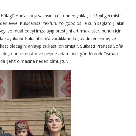
e Hülagü Han’a karşı savaşının üstünden yaklaşık 15 yıl geçmiştir.
eden evvel Kulucahisar tekfuru Yorgopolos ile sulh sağlamış lakin
ise muahedeyi imzalayıp prestijini artırmak ister, bunun için
la koyulurlar Kulucahisar’a vardıklarında şov düzenlenmiş ve
st olacağını anlayıp suikastı önlemiştir. Suikastı Prenses Sofia
ona düşman olmuştur ve peşine adamlarını göndererek Osman
nda şehit olmasına neden olmuştur.