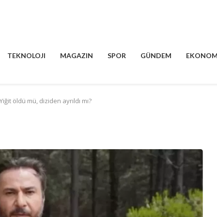
TEKNOLOJI
MAGAZIN
SPOR
GÜNDEM
EKONOM
iğit öldü mü, diziden ayrıldı mı?