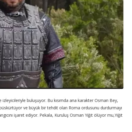
le izleyicileriyle buluşuyor. Bu kısımda ana karakter Osman Bey,
i püskürtüyor ve büyük bir tehdit olan Roma ordusunu durdurmayı
gıcını işaret ediyor. Pekala, Kuruluş Osman Yiğit ölüyor mu,Yiğit