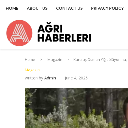
HOME
ABOUT US
CONTACT US
PRIVACY POLICY
Home
Magazin
Kuruluş Osman Yiğit ölüyor mu, Y
Magazin
written by
Admin
June 4, 2025