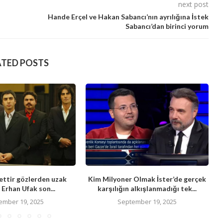
next post
Hande Erçel ve Hakan Sabancı’nın ayrılığına İstek
Sabancı’dan birinci yorum
ATED POSTS
ttir gözlerden uzak
Kim Milyoner Olmak İster’de gerçek
Erhan Ufak son...
karşılığın alkışlanmadığı tek...
ember 19, 2025
September 19, 2025