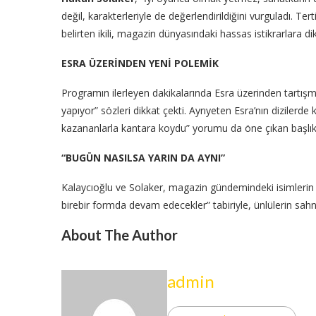
değil, karakterleriyle de değerlendirildiğini vurguladı. Tert
belirten ikili, magazin dünyasındaki hassas istikrarlara dik
ESRA ÜZERİNDEN YENİ POLEMİK
Programın ilerleyen dakikalarında Esra üzerinden tartışmal
yapıyor” sözleri dikkat çekti. Ayrıyeten Esra’nın dizilerde
kazananlarla kantara koydu” yorumu da öne çıkan başlıkla
“BUGÜN NASILSA YARIN DA AYNI”
Kalaycıoğlu ve Solaker, magazin gündemindeki isimlerin h
birebir formda devam edecekler” tabiriyle, ünlülerin sahn
About The Author
admin