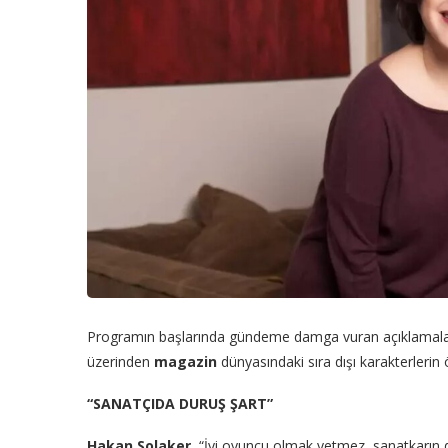
Programın başlarında gündeme damga vuran açıklamalar 
üzerinden
magazin
dünyasındaki sıra dışı karakterlerin ön
“SANATÇIDA DURUŞ ŞART”
Hakan Solaker
, “İyi oyuncu olmak yetmez, sanatkarın d