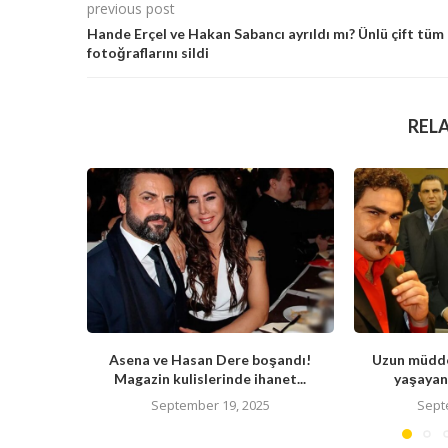
previous post
Hande Erçel ve Hakan Sabancı ayrıldı mı? Ünlü çift tüm
fotoğraflarını sildi
REL
Asena ve Hasan Dere boşandı!
Uzun müdde
Magazin kulislerinde ihanet...
yaşayan 
September 19, 2025
Sept