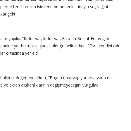
iplerde tercih edilen isimlerin bu nedenle itinayla seçildiğini
kat çekti.
ar yapıldı. “Küfür var, küfür var; Esra da Bülent Ersoy gibi
 kendine yer bulmakta şanslı olduğu belirtilirken, “Esra kendini ödül
r ortasında yer aldı.
allerini değerlendirirken, “Bugün nasıl yapıyorlarsa yarın da
e ve ekran alışkanlıklarının değişmeyeceğini vurguladı.