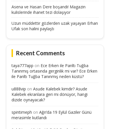
Asena ve Hasan Dere boşandı! Magazin
kulislerinde ihanet tezi dolaşıyor
Uzun müddettir gözlerden uzak yaşayan Erhan
Ufak son halini paylaştı
Recent Comments
taya777app
on
Ece Erken ile Parıltı Tuğba
Tanınmış ortasında gerginlik mi var? Ece Erken
ile Parıltı Tuğba Tanınmış neden küstü?
u888vip
on
Asude Kalebek kimdir? Asude
Kalebek ekranlara geri mi dönüyor, hangi
dizide oynayacak?
spintimeph
on
Ağrı’da 19 Eylül Gaziler Günü
merasimle kutlandı