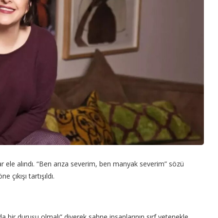
ele alındı. “Ben arıza severim, ben manyak severim” sözü
e çıkışı tartışıldı.
a bir duruşu olmalı” diyerek sahne insanlarının sırf yetenekle