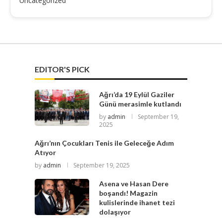
Uncategorized
EDITOR'S PICK
Ağrı’da 19 Eylül Gaziler
Günü merasimle kutlandı
by
admin
September 19,
2025
Ağrı’nın Çocukları Tenis ile Geleceğe Adım
Atıyor
by
admin
September 19, 2025
Asena ve Hasan Dere
boşandı! Magazin
kulislerinde ihanet tezi
dolaşıyor