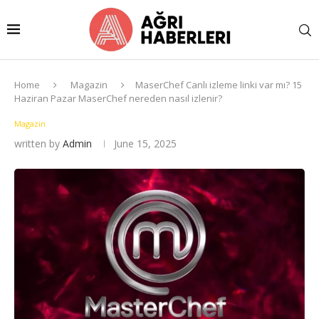
Home
Magazin
MaserChef Canlı izleme linki var mı? 15
Haziran Pazar MaserChef nereden nasıl izlenir?
Magazin
written by
Admin
June 15, 2025