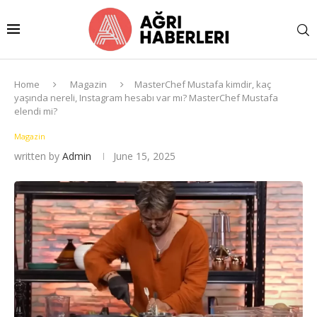
Home
Magazin
MasterChef Mustafa kimdir, kaç
yaşında nereli, Instagram hesabı var mı? MasterChef Mustafa
elendi mi?
Magazin
written by
Admin
June 15, 2025