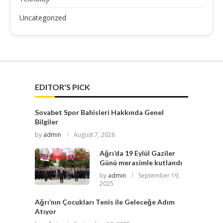
Uncategorized
EDITOR'S PICK
Sovabet Spor Bahisleri Hakkında Genel
Bilgiler
by
admin
August 7, 2026
Ağrı’da 19 Eylül Gaziler
Günü merasimle kutlandı
by
admin
September 19,
2025
Ağrı’nın Çocukları Tenis ile Geleceğe Adım
Atıyor