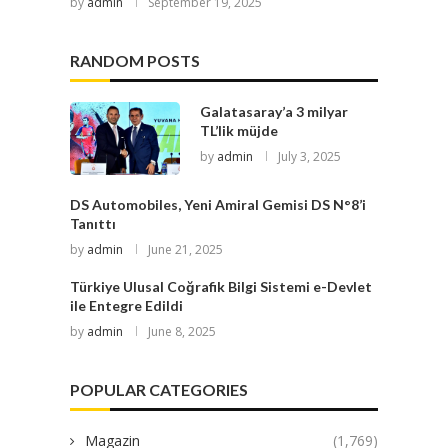
by
admin
September 19, 2025
RANDOM POSTS
Galatasaray’a 3 milyar
TL’lik müjde
by
admin
July 3, 2025
DS Automobiles, Yeni Amiral Gemisi DS N°8’i
Tanıttı
by
admin
June 21, 2025
Türkiye Ulusal Coğrafik Bilgi Sistemi e-Devlet
ile Entegre Edildi
by
admin
June 8, 2025
POPULAR CATEGORIES
Magazin
(1,769)