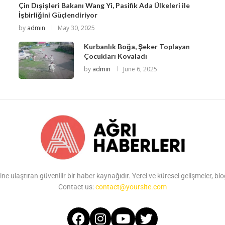
Çin Dışişleri Bakanı Wang Yi, Pasifik Ada Ülkeleri ile
İşbirliğini Güçlendiriyor
by
admin
May 30, 2025
Kurbanlık Boğa, Şeker Toplayan
Çocukları Kovaladı
by
admin
June 6, 2025
ine ulaştıran güvenilir bir haber kaynağıdır. Yerel ve küresel gelişmeler, b
Contact us:
contact@yoursite.com