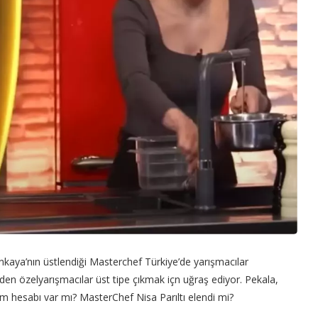
nkaya’nın üstlendiği Masterchef Türkiye’de yarışmacılar
inden özelyarışmacılar üst tipe çıkmak içn uğraş ediyor. Pekala,
am hesabı var mı? MasterChef Nisa Parıltı elendi mi?