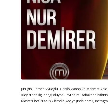
Jüriliğini Somer Sivrioğlu, Danilo Zanna ve Mehmet Yalçı
izleyicilerin ilgi odağı oluyor. Sevilen müsabakada birbir
MasterChef Nisa Işık kimdir, kaç yaşında nereli, Instagr