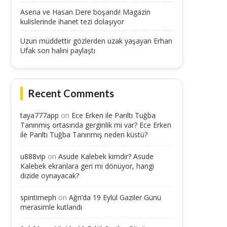
Asena ve Hasan Dere boşandı! Magazin
kulislerinde ihanet tezi dolaşıyor
Uzun müddettir gözlerden uzak yaşayan Erhan
Ufak son halini paylaştı
Recent Comments
taya777app
on
Ece Erken ile Parıltı Tuğba
Tanınmış ortasında gerginlik mi var? Ece Erken
ile Parıltı Tuğba Tanınmış neden küstü?
u888vip
on
Asude Kalebek kimdir? Asude
Kalebek ekranlara geri mi dönüyor, hangi
dizide oynayacak?
spintimeph
on
Ağrı’da 19 Eylül Gaziler Günü
merasimle kutlandı