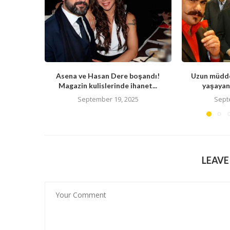
Asena ve Hasan Dere boşandı!
Uzun müdde
Magazin kulislerinde ihanet...
yaşayan 
September 19, 2025
Sept
LEAV