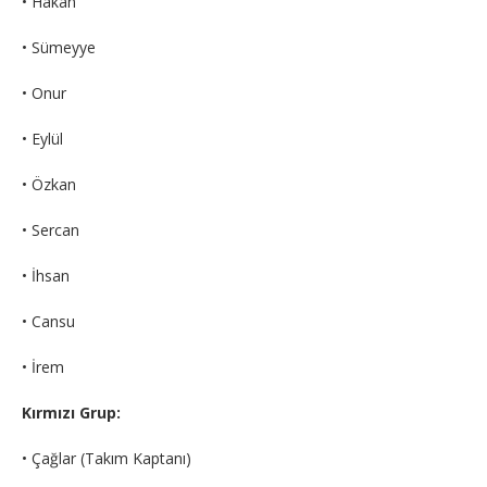
• Hakan
• Sümeyye
• Onur
• Eylül
• Özkan
• Sercan
• İhsan
• Cansu
• İrem
Kırmızı Grup:
• Çağlar (Takım Kaptanı)