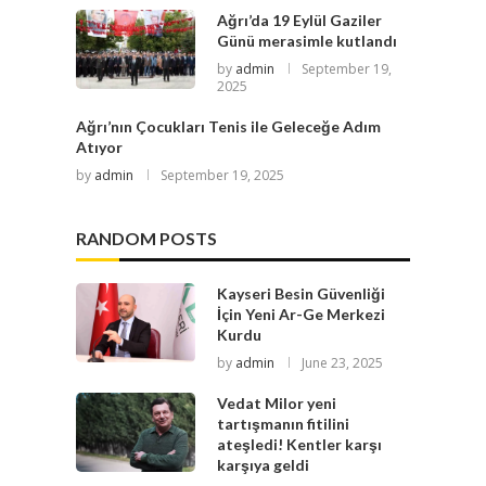
Ağrı’da 19 Eylül Gaziler
Günü merasimle kutlandı
by
admin
September 19,
2025
Ağrı’nın Çocukları Tenis ile Geleceğe Adım
Atıyor
by
admin
September 19, 2025
RANDOM POSTS
Kayseri Besin Güvenliği
İçin Yeni Ar-Ge Merkezi
Kurdu
by
admin
June 23, 2025
Vedat Milor yeni
tartışmanın fitilini
ateşledi! Kentler karşı
karşıya geldi