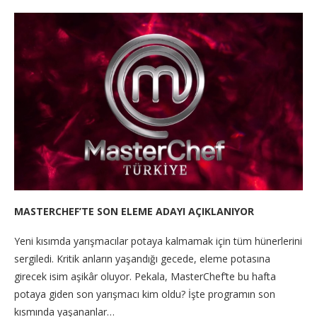
MASTERCHEF’TE SON ELEME ADAYI AÇIKLANIYOR
Yeni kısımda yarışmacılar potaya kalmamak için tüm hünerlerini
sergiledi. Kritik anların yaşandığı gecede, eleme potasına
girecek isim aşikâr oluyor. Pekala, MasterChef’te bu hafta
potaya giden son yarışmacı kim oldu? İşte programın son
kısmında yaşananlar…