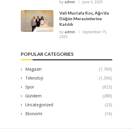
by
admin
June 3, 2025
Vali Mustafa Koç, Ağrı’da
Düğün Merasimlerine
Katıldı
by
admin
September 15,
2025
POPULAR CATEGORIES
Magazin
(1,769)
Teknoloji
(1,390)
Spor
(923)
Gündem
(288)
Uncategorized
(23)
Ekonomi
(16)