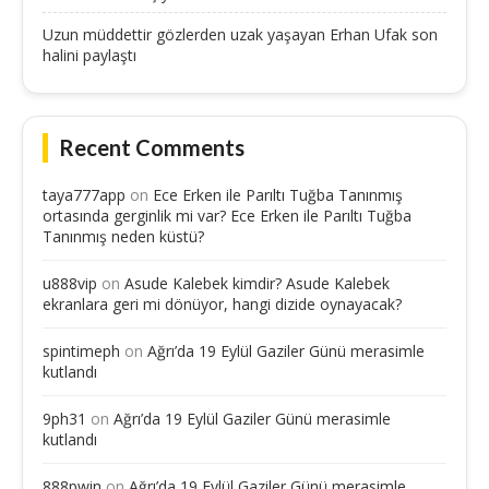
Uzun müddettir gözlerden uzak yaşayan Erhan Ufak son
halini paylaştı
Recent Comments
taya777app
on
Ece Erken ile Parıltı Tuğba Tanınmış
ortasında gerginlik mi var? Ece Erken ile Parıltı Tuğba
Tanınmış neden küstü?
u888vip
on
Asude Kalebek kimdir? Asude Kalebek
ekranlara geri mi dönüyor, hangi dizide oynayacak?
spintimeph
on
Ağrı’da 19 Eylül Gaziler Günü merasimle
kutlandı
9ph31
on
Ağrı’da 19 Eylül Gaziler Günü merasimle
kutlandı
888pwin
on
Ağrı’da 19 Eylül Gaziler Günü merasimle