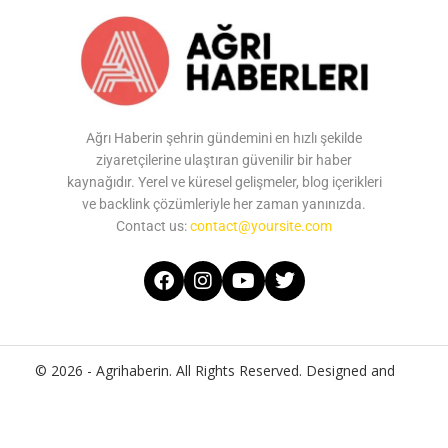
Ağrı Haberin şehrin gündemini en hızlı şekilde
ziyaretçilerine ulaştıran güvenilir bir haber
kaynağıdır. Yerel ve küresel gelişmeler, blog içerikleri
ve backlink çözümleriyle her zaman yanınızda.
Contact us:
contact@yoursite.com
© 2026 - Agrihaberin. All Rights Reserved. Designed and
Developed by
Agrihaberin
Home
About Us
Contact Us
Privacy Policy