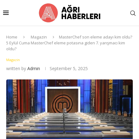
Home
Magazin
MasterChef son eleme adayı kim oldu?
5 Eylül Cuma MasterChef eleme potasına giden 7. yarışmacı kim
oldu?
Magazin
written by
Admin
September 5, 2025