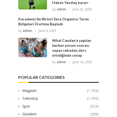
Hakan Yandaş kararı
by
admin
June 26, 2025
Karadeniz’de Birinci Sera Organize Tarım
Bölgeleri Üretime Başladı
by
admin
June 9, 2025
Nihal Candan’a yapılan
berbat yorum sonrası
yapay zekadan ders
niteliğinde cevap
by
admin
June 18, 2025
POPULAR CATEGORIES
Magazin
(1,769)
Teknoloji
(1,390)
Spor
(923)
Gündem
(288)