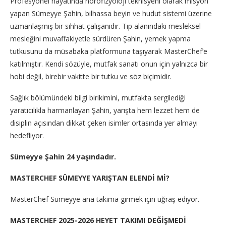
Profesyonel hayatında nörofizyoloji teknisyeni olarak misyon
yapan Sümeyye Şahin, bilhassa beyin ve hudut sistemi üzerine
uzmanlaşmış bir sıhhat çalışanıdır. Tıp alanındaki mesleksel
mesleğini muvaffakiyetle sürdüren Şahin, yemek yapma
tutkusunu da müsabaka platformuna taşıyarak MasterChef’e
katılmıştır. Kendi sözüyle, mutfak sanatı onun için yalnızca bir
hobi değil, birebir vakitte bir tutku ve söz biçimidir.
Sağlık bölümündeki bilgi birikimini, mutfakta sergilediği
yaratıcılıkla harmanlayan Şahin, yarışta hem lezzet hem de
disiplin açısından dikkat çeken isimler ortasında yer almayı
hedefliyor.
Sümeyye Şahin 24 yaşındadır.
MASTERCHEF SÜMEYYE YARIŞTAN ELENDİ Mİ?
MasterChef Sümeyye ana takıma girmek için uğraş ediyor.
MASTERCHEF 2025-2026 HEYET TAKIMI DEĞİŞMEDİ