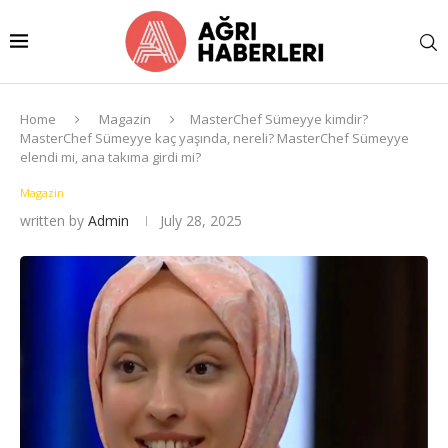
Home
Magazin
MasterChef Sümeyye kimdir?
MasterChef Sümeyye kaç yaşında, nereli? MasterChef Sümeyye
elendi mi, ana takıma girdi mi?
Magazin
written by
Admin
July 28, 2025