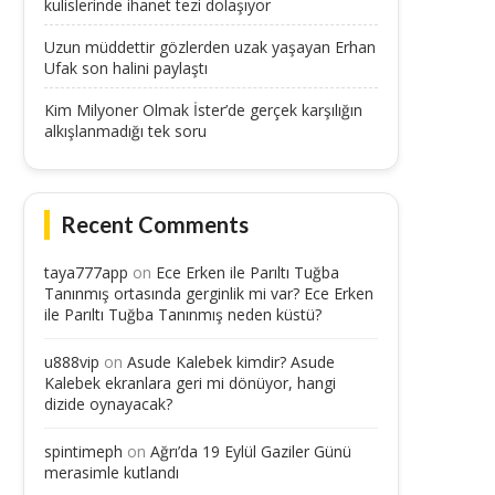
kulislerinde ihanet tezi dolaşıyor
Uzun müddettir gözlerden uzak yaşayan Erhan
Ufak son halini paylaştı
Kim Milyoner Olmak İster’de gerçek karşılığın
alkışlanmadığı tek soru
Recent Comments
taya777app
on
Ece Erken ile Parıltı Tuğba
Tanınmış ortasında gerginlik mi var? Ece Erken
ile Parıltı Tuğba Tanınmış neden küstü?
u888vip
on
Asude Kalebek kimdir? Asude
Kalebek ekranlara geri mi dönüyor, hangi
dizide oynayacak?
spintimeph
on
Ağrı’da 19 Eylül Gaziler Günü
merasimle kutlandı