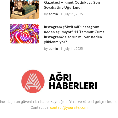
Gazeteci Hikmet Çetinkaya Son
Seyahatine Uğurlandı
by
admin
July 11, 2025
İnstagram çöktü mü? İnstagram
neden açılmıyor? 11 Temmuz Cuma
İnstagram’da sorun mu var, neden
yüklenmiyor?
by
admin
July 11, 2025
ine ulaştıran güvenilir bir haber kaynağıdır. Yerel ve küresel gelişmeler, b
Contact us:
contact@yoursite.com