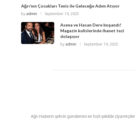
Ağrı’nın Çocukları Tenis ile Geleceğe Adım Atıyor
by
admin
September 19, 2025
Asena ve Hasan Dere boşandı!
Magazin kulislerinde ihanet tezi
dolaşıyor
by
admin
September 19, 2025
Ağrı Haberin şehrin gündemini en hızlı şekilde ziyaretçiler