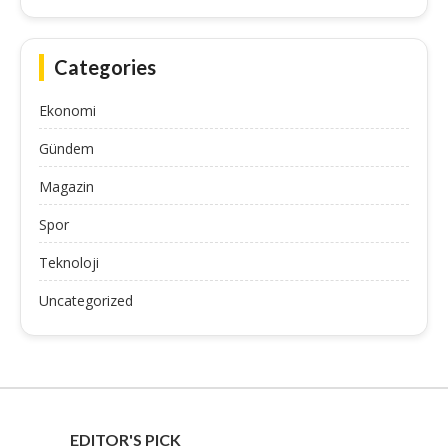
Categories
Ekonomi
Gündem
Magazin
Spor
Teknoloji
Uncategorized
EDITOR'S PICK