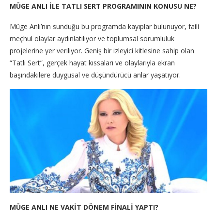
MÜGE ANLI İLE TATLI SERT PROGRAMININ KONUSU NE?
Müge Anlı’nın sunduğu bu programda kayıplar bulunuyor, faili
meçhul olaylar aydınlatılıyor ve toplumsal sorumluluk
projelerine yer veriliyor. Geniş bir izleyici kitlesine sahip olan
“Tatlı Sert”, gerçek hayat kıssaları ve olaylarıyla ekran
başındakilere duygusal ve düşündürücü anlar yaşatıyor.
MÜGE ANLI NE VAKİT DÖNEM FİNALİ YAPTI?