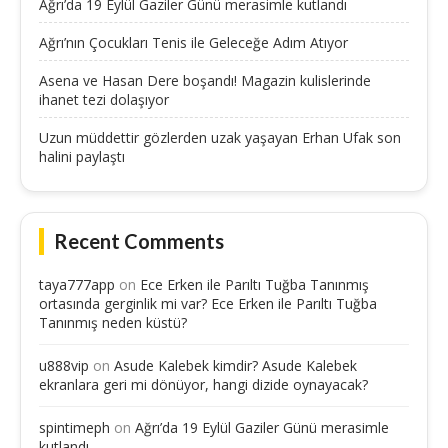
Ağrı’da 19 Eylül Gaziler Günü merasimle kutlandı
Ağrı’nın Çocukları Tenis ile Geleceğe Adım Atıyor
Asena ve Hasan Dere boşandı! Magazin kulislerinde
ihanet tezi dolaşıyor
Uzun müddettir gözlerden uzak yaşayan Erhan Ufak son
halini paylaştı
Recent Comments
taya777app
on
Ece Erken ile Parıltı Tuğba Tanınmış
ortasında gerginlik mi var? Ece Erken ile Parıltı Tuğba
Tanınmış neden küstü?
u888vip
on
Asude Kalebek kimdir? Asude Kalebek
ekranlara geri mi dönüyor, hangi dizide oynayacak?
spintimeph
on
Ağrı’da 19 Eylül Gaziler Günü merasimle
kutlandı