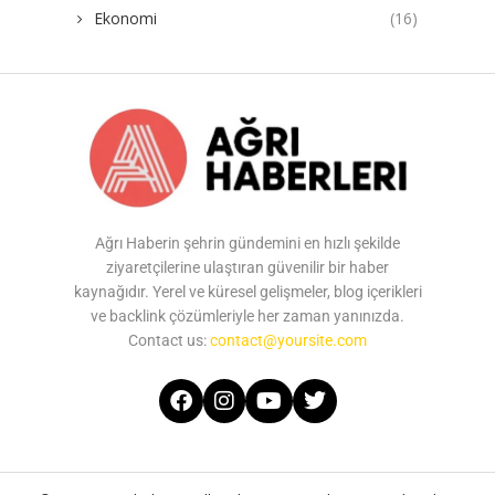
Ekonomi
(16)
Ağrı Haberin şehrin gündemini en hızlı şekilde
ziyaretçilerine ulaştıran güvenilir bir haber
kaynağıdır. Yerel ve küresel gelişmeler, blog içerikleri
ve backlink çözümleriyle her zaman yanınızda.
Contact us:
contact@yoursite.com