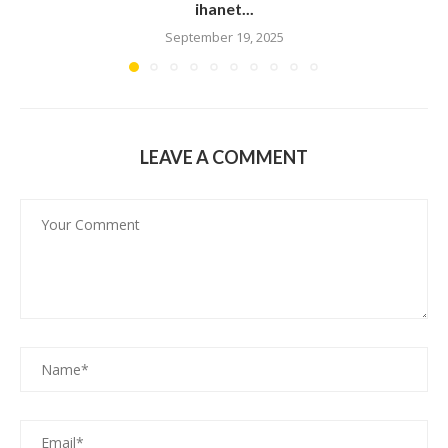
ihanet...
September 19, 2025
LEAVE A COMMENT