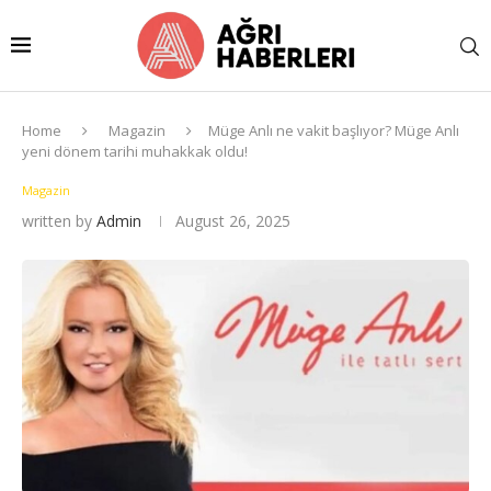
Home
Magazin
Müge Anlı ne vakit başlıyor? Müge Anlı
yeni dönem tarihi muhakkak oldu!
Magazin
written by
Admin
August 26, 2025