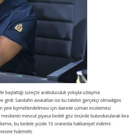
biyle başlattığı süreçte arabuluculuk yoluyla uzlaşma
irdi. Sandal’ın avukatları ise bu talebin gerçekçi olmadığını
n yine kıymetlendirilmesi için dairede uzman incelemesi
, meskenin mevcut piyasa bedeli göz önünde bulundurularak kira
mahkeme, bu bedele yüzde 10 oranında hakkaniyet indirimi
nmesine hükmetti.