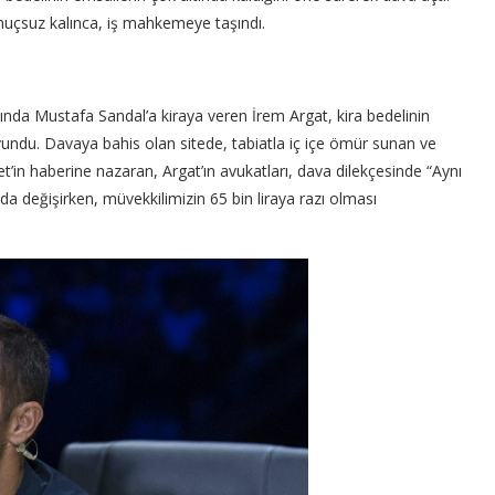
nuçsuz kalınca, iş mahkemeye taşındı.
ılında Mustafa Sandal’a kiraya veren İrem Argat, kira bedelinin
vundu. Davaya bahis olan sitede, tabiatla iç içe ömür sunan ve
et’in haberine nazaran, Argat’ın avukatları, dava dilekçesinde “Aynı
sında değişirken, müvekkilimizin 65 bin liraya razı olması