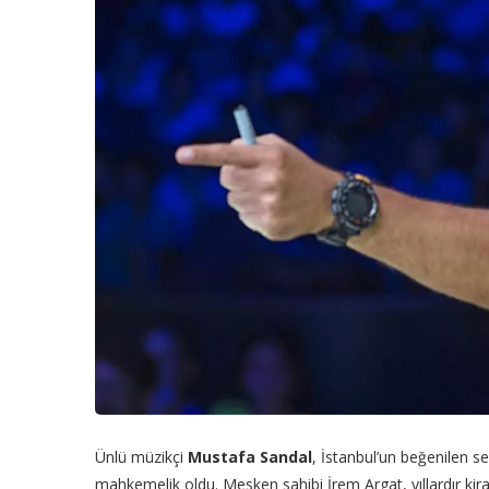
Ünlü müzikçi
Mustafa Sandal
, İstanbul’un beğenilen se
mahkemelik oldu. Mesken sahibi İrem Argat, yıllardır kira