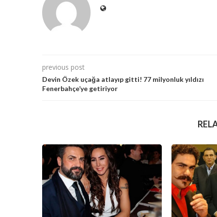
previous post
Devin Özek uçağa atlayıp gitti! 77 milyonluk yıldızı
Fenerbahçe’ye getiriyor
REL