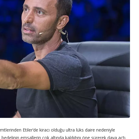
mtlerinden Etiler’de kiracı olduğu ultra lüks daire nedeniyle
 bedelinin emsallerin çok altında kaldığını öne sürerek dava açtı.