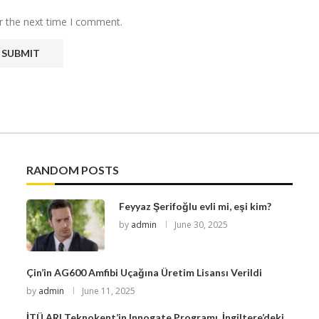
r the next time I comment.
RANDOM POSTS
Feyyaz Şerifoğlu evli mi, eşi kim?
by
admin
June 30, 2025
Çin’in AG600 Amfibi Uçağına Üretim Lisansı Verildi
by
admin
June 11, 2025
İTÜ ARI Teknokent’in Innogate Programı, İngiltere’deki