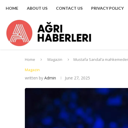
HOME
ABOUT US
CONTACT US
PRIVACY POLICY
Home
Magazin
Mustafa Sandal’a mahkemede
Magazin
written by
Admin
June 27, 2025