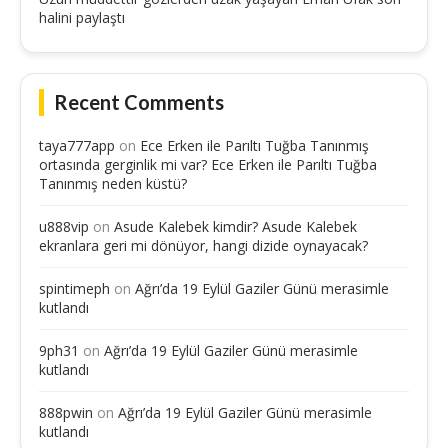
halini paylaştı
Recent Comments
taya777app
on
Ece Erken ile Parıltı Tuğba Tanınmış
ortasında gerginlik mi var? Ece Erken ile Parıltı Tuğba
Tanınmış neden küstü?
u888vip
on
Asude Kalebek kimdir? Asude Kalebek
ekranlara geri mi dönüyor, hangi dizide oynayacak?
spintimeph
on
Ağrı’da 19 Eylül Gaziler Günü merasimle
kutlandı
9ph31
on
Ağrı’da 19 Eylül Gaziler Günü merasimle
kutlandı
888pwin
on
Ağrı’da 19 Eylül Gaziler Günü merasimle
kutlandı