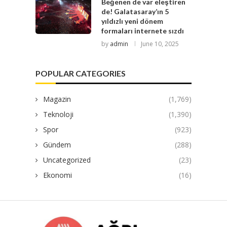
Beğenen de var eleştiren
de! Galatasaray’ın 5
yıldızlı yeni dönem
formaları internete sızdı
by
admin
June 10, 2025
POPULAR CATEGORIES
Magazin
(1,769)
Teknoloji
(1,390)
Spor
(923)
Gündem
(288)
Uncategorized
(23)
Ekonomi
(16)