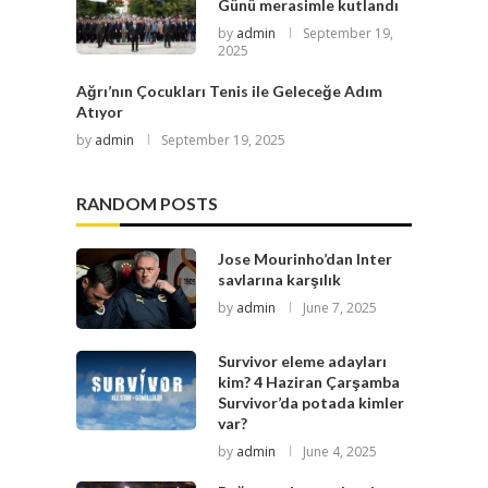
Günü merasimle kutlandı
by
admin
September 19,
2025
Ağrı’nın Çocukları Tenis ile Geleceğe Adım
Atıyor
by
admin
September 19, 2025
RANDOM POSTS
Jose Mourinho’dan Inter
savlarına karşılık
by
admin
June 7, 2025
Survivor eleme adayları
kim? 4 Haziran Çarşamba
Survivor’da potada kimler
var?
by
admin
June 4, 2025