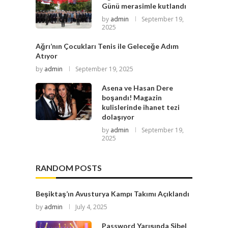
Günü merasimle kutlandı
by
admin
September 19,
2025
Ağrı’nın Çocukları Tenis ile Geleceğe Adım
Atıyor
by
admin
September 19, 2025
Asena ve Hasan Dere
boşandı! Magazin
kulislerinde ihanet tezi
dolaşıyor
by
admin
September 19,
2025
RANDOM POSTS
Beşiktaş’ın Avusturya Kampı Takımı Açıklandı
by
admin
July 4, 2025
Password Yarışında Sibel