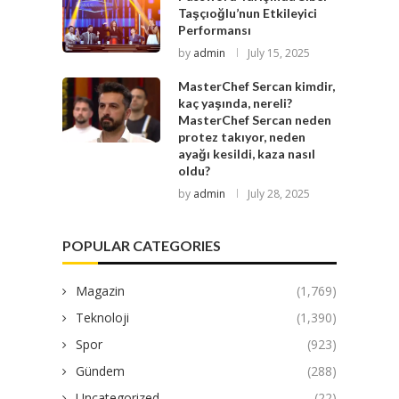
Taşçıoğlu’nun Etkileyici
Performansı
by
admin
July 15, 2025
MasterChef Sercan kimdir,
kaç yaşında, nereli?
MasterChef Sercan neden
protez takıyor, neden
ayağı kesildi, kaza nasıl
oldu?
by
admin
July 28, 2025
POPULAR CATEGORIES
Magazin
(1,769)
Teknoloji
(1,390)
Spor
(923)
Gündem
(288)
Uncategorized
(22)