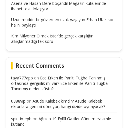
Asena ve Hasan Dere boşandı! Magazin kulislerinde
ihanet tezi dolaşıyor
Uzun müddettir gözlerden uzak yaşayan Erhan Ufak son
halini paylaştı
Kim Milyoner Olmak İster’de gerçek karşılığın
alkışlanmadığı tek soru
Recent Comments
taya777app
on
Ece Erken ile Parıltı Tuğba Tanınmış
ortasında gerginlik mi var? Ece Erken ile Parıltı Tuğba
Tanınmış neden küstü?
u888vip
on
Asude Kalebek kimdir? Asude Kalebek
ekranlara geri mi dönüyor, hangi dizide oynayacak?
spintimeph
on
Ağrı’da 19 Eylül Gaziler Günü merasimle
kutlandı