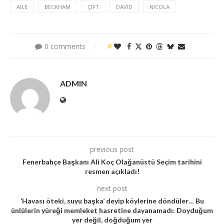
AILE
BECKHAM
ÇIFT
DAVID
NICOLA
0 comments
0
ADMIN
previous post
Fenerbahçe Başkanı Ali Koç Olağanüstü Seçim tarihini
resmen açıkladı!
next post
‘Havası öteki, suyu başka’ deyip köylerine döndüler… Bu
ünlülerin yüreği memleket hasretine dayanamadı: Doyduğum
yer değil, doğduğum yer