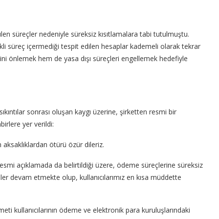
en süreçler nedeniyle süreksiz kısıtlamalara tabi tutulmuştu.
kli süreç içermediği tespit edilen hesaplar kademeli olarak tekrar
tini önlemek hem de yasa dışı süreçleri engellemek hedefiyle
ıkıntılar sonrası oluşan kaygı üzerine, şirketten resmi bir
rlere yer verildi:
aksaklıklardan ötürü özür dileriz.
smi açıklamada da belirtildiği üzere, ödeme süreçlerine süreksiz
meler devam etmekte olup, kullanıcılarımız en kısa müddette
i kullanıcılarının ödeme ve elektronik para kuruluşlarındaki