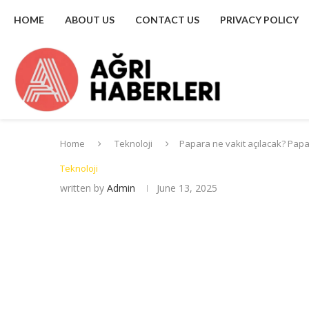
HOME
ABOUT US
CONTACT US
PRIVACY POLICY
Home
Teknoloji
Papara ne vakit açılacak? Papara
Teknoloji
written by
Admin
June 13, 2025