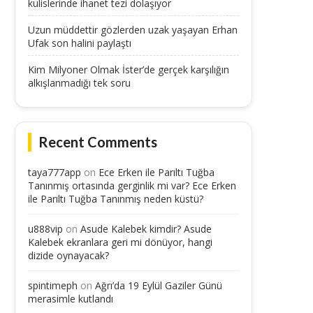
kulislerinde ihanet tezi dolaşıyor
Uzun müddettir gözlerden uzak yaşayan Erhan
Ufak son halini paylaştı
Kim Milyoner Olmak İster’de gerçek karşılığın
alkışlanmadığı tek soru
Recent Comments
taya777app
on
Ece Erken ile Parıltı Tuğba
Tanınmış ortasında gerginlik mi var? Ece Erken
ile Parıltı Tuğba Tanınmış neden küstü?
u888vip
on
Asude Kalebek kimdir? Asude
Kalebek ekranlara geri mi dönüyor, hangi
dizide oynayacak?
spintimeph
on
Ağrı’da 19 Eylül Gaziler Günü
merasimle kutlandı