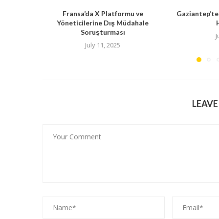
Fransa’da X Platformu ve
Gaziantep’te
Yöneticilerine Dış Müdahale
Soruşturması
J
July 11, 2025
LEAV