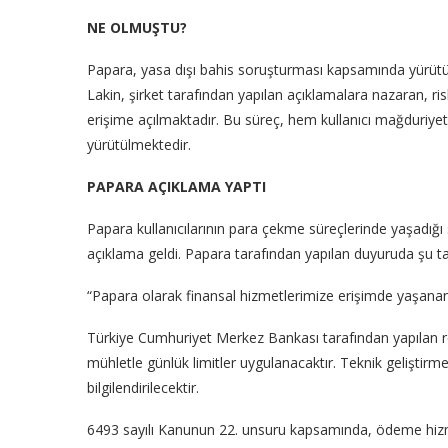
NE OLMUŞTU?
Papara, yasa dışı bahis soruşturması kapsamında yürütül
Lakin, şirket tarafından yapılan açıklamalara nazaran, ris
erişime açılmaktadır. Bu süreç, hem kullanıcı mağduriye
yürütülmektedir.
PAPARA AÇIKLAMA YAPTI
Papara kullanıcılarının para çekme süreçlerinde yaşadığı s
açıklama geldi. Papara tarafından yapılan duyuruda şu tabi
“Papara olarak finansal hizmetlerimize erişimde yaşanan 
Türkiye Cumhuriyet Merkez Bankası tarafından yapılan re
mühletle günlük limitler uygulanacaktır. Teknik geliştir
bilgilendirilecektir.
6493 sayılı Kanunun 22. unsuru kapsamında, ödeme hizmet