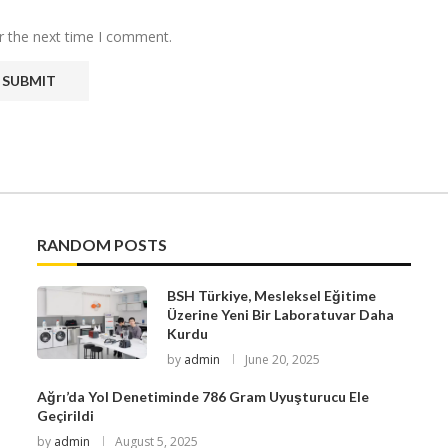
r the next time I comment.
RANDOM POSTS
BSH Türkiye, Mesleksel Eğitime
Üzerine Yeni Bir Laboratuvar Daha
Kurdu
by
admin
June 20, 2025
Ağrı’da Yol Denetiminde 786 Gram Uyuşturucu Ele
Geçirildi
by
admin
August 5, 2025