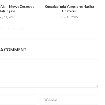
 Akıllı Meyve Zerzevat
Kuşadası’nda Yunusların Harika
Hali İnşası
Gösterisi
B
uly 11, 2025
July 11, 2025
E A COMMENT