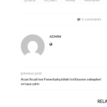
İŞLEMLER
KULLANICI
PAPARA
TARAFINDAN
0 comments
ADMIN
previous post
Acun Ilıcalı’nın Fenerbahçe’deki istifasının sebepleri
ortaya çıktı
REL