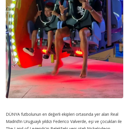
DÜNYA futbolunun en değerli ekipleri ortasında yer alan Real
Madrid’in Uruguaylı yıldızı Federico Valverde, eşi ve çocukları ile
The Land of Legends’ın Belek’teki yeni oteli Nickelodeon