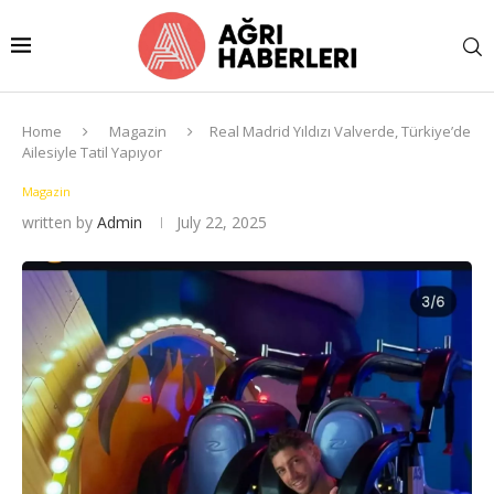
Home
Magazin
Real Madrid Yıldızı Valverde, Türkiye’de
Ailesiyle Tatil Yapıyor
Magazin
written by
Admin
July 22, 2025