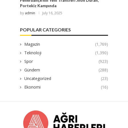
Fenerbahçe’nin Yeni Transferi Jhon Duran,
Portekiz Kampında
by
admin
July 16, 2025
POPULAR CATEGORIES
Magazin
(1,769)
Teknoloji
(1,390)
Spor
(923)
Gündem
(288)
Uncategorized
(23)
Ekonomi
(16)