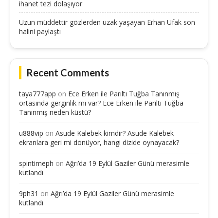
ihanet tezi dolaşıyor
Uzun müddettir gözlerden uzak yaşayan Erhan Ufak son
halini paylaştı
Recent Comments
taya777app
on
Ece Erken ile Parıltı Tuğba Tanınmış
ortasında gerginlik mi var? Ece Erken ile Parıltı Tuğba
Tanınmış neden küstü?
u888vip
on
Asude Kalebek kimdir? Asude Kalebek
ekranlara geri mi dönüyor, hangi dizide oynayacak?
spintimeph
on
Ağrı’da 19 Eylül Gaziler Günü merasimle
kutlandı
9ph31
on
Ağrı’da 19 Eylül Gaziler Günü merasimle
kutlandı