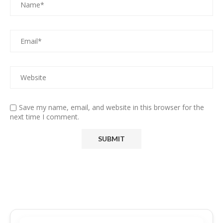
Save my name, email, and website in this browser for the
next time I comment.