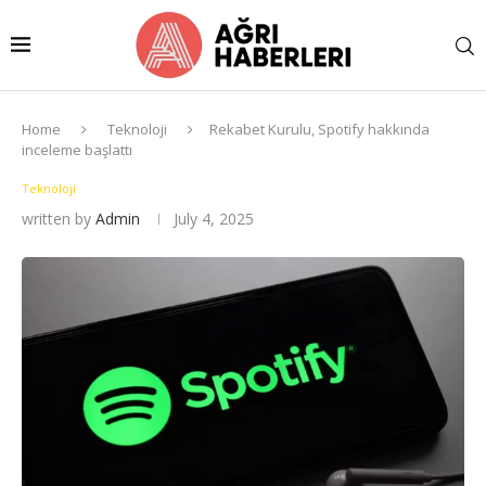
Home
Teknoloji
Rekabet Kurulu, Spotify hakkında
inceleme başlattı
Teknoloji
written by
Admin
July 4, 2025