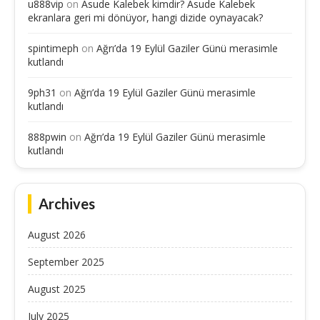
u888vip
on
Asude Kalebek kimdir? Asude Kalebek
ekranlara geri mi dönüyor, hangi dizide oynayacak?
spintimeph
on
Ağrı’da 19 Eylül Gaziler Günü merasimle
kutlandı
9ph31
on
Ağrı’da 19 Eylül Gaziler Günü merasimle
kutlandı
888pwin
on
Ağrı’da 19 Eylül Gaziler Günü merasimle
kutlandı
Archives
August 2026
September 2025
August 2025
July 2025