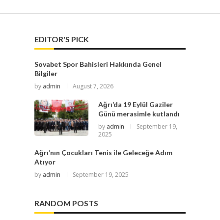
EDITOR'S PICK
Sovabet Spor Bahisleri Hakkında Genel
Bilgiler
by
admin
August 7, 2026
Ağrı’da 19 Eylül Gaziler
Günü merasimle kutlandı
by
admin
September 19,
2025
Ağrı’nın Çocukları Tenis ile Geleceğe Adım
Atıyor
by
admin
September 19, 2025
RANDOM POSTS