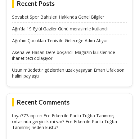
Recent Posts
Sovabet Spor Bahisleri Hakkında Genel Bilgiler
Ağrı’da 19 Eylül Gaziler Günü merasimle kutlandı
Ağrı’nın Çocukları Tenis ile Geleceğe Adım Atıyor
Asena ve Hasan Dere boşandı! Magazin kulislerinde
ihanet tezi dolaşıyor
Uzun müddettir gözlerden uzak yaşayan Erhan Ufak son
halini paylaştı
Recent Comments
taya777app
on
Ece Erken ile Parıltı Tuğba Tanınmış
ortasında gerginlik mi var? Ece Erken ile Parıltı Tuğba
Tanınmış neden küstü?