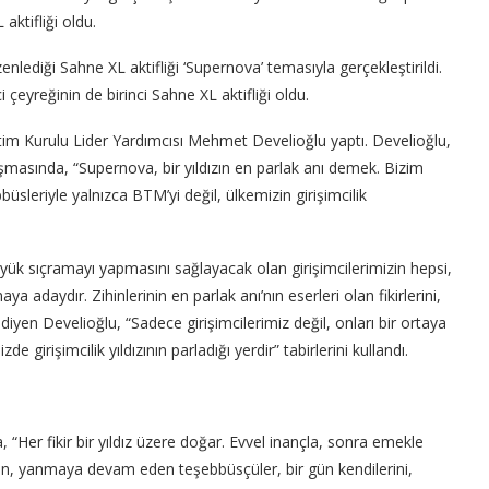
 aktifliği oldu.
zenlediği Sahne XL aktifliği ‘Supernova’ temasıyla gerçekleştirildi.
inci çeyreğinin de birinci Sahne XL aktifliği oldu.
etim Kurulu Lider Yardımcısı Mehmet Develioğlu yaptı. Develioğlu,
uşmasında, “Supernova, bir yıldızın en parlak anı demek. Bizim
büsleriyle yalnızca BTM’yi değil, ülkemizin girişimcilik
üyük sıçramayı yapmasını sağlayacak olan girişimcilerimizin hepsi,
 adaydır. Zihinlerinin en parlak anı’nın eserleri olan fikirlerini,
iyen Develioğlu, “Sadece girişimcilerimiz değil, onları bir ortaya
girişimcilik yıldızının parladığı yerdir” tabirlerini kullandı.
er fikir bir yıldız üzere doğar. Evvel inançla, sonra emekle
yen, yanmaya devam eden teşebbüsçüler, bir gün kendilerini,