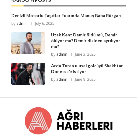
Denizli Motorlu Taşıtlar Fuarında Manuş Baba Rüzgarı
by
admin
July 6, 2025
Uzak Kent Demir öldü mü, Demir
ölüyor mu? Demir diziden ayrılıyor
mu?
by
admin
June 3, 2025
Arda Turan ulusal golcüyü Shakhtar
Donetsk’e istiyor
by
admin
June 8, 2025