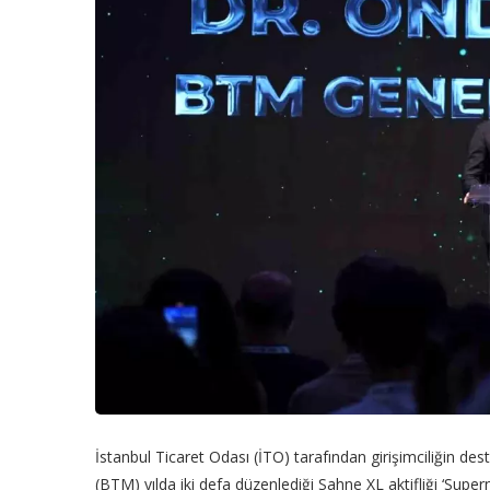
İstanbul Ticaret Odası (İTO) tarafından girişimciliğin des
(BTM) yılda iki defa düzenlediği Sahne XL aktifliği ‘Supernov