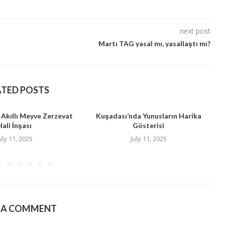
next post
Martı TAG yasal mı, yasallaştı mı?
ATED POSTS
 Akıllı Meyve Zerzevat
Kuşadası’nda Yunusların Harika
Hali İnşası
Gösterisi
B
uly 11, 2025
July 11, 2025
E A COMMENT