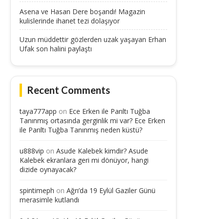
Asena ve Hasan Dere boşandı! Magazin
kulislerinde ihanet tezi dolaşıyor
Uzun müddettir gözlerden uzak yaşayan Erhan
Ufak son halini paylaştı
Recent Comments
taya777app
on
Ece Erken ile Parıltı Tuğba
Tanınmış ortasında gerginlik mi var? Ece Erken
ile Parıltı Tuğba Tanınmış neden küstü?
u888vip
on
Asude Kalebek kimdir? Asude
Kalebek ekranlara geri mi dönüyor, hangi
dizide oynayacak?
spintimeph
on
Ağrı’da 19 Eylül Gaziler Günü
merasimle kutlandı