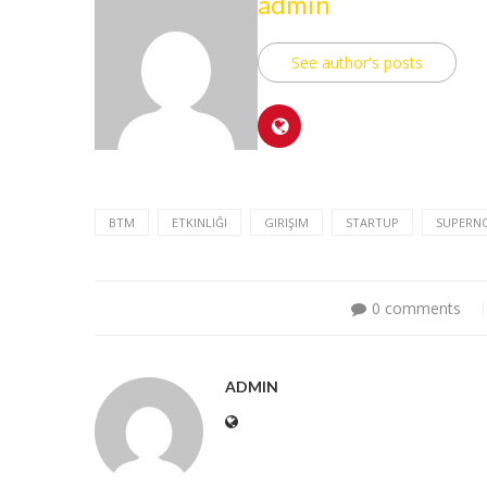
admin
See author's posts
BTM
ETKINLIĞI
GIRIŞIM
STARTUP
SUPERN
0 comments
ADMIN