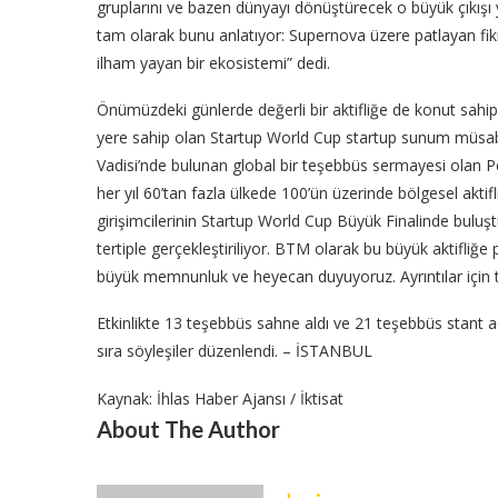
gruplarını ve bazen dünyayı dönüştürecek o büyük çıkışı
tam olarak bunu anlatıyor: Supernova üzere patlayan fikir
ilham yayan bir ekosistemi” dedi.
Önümüzdeki günlerde değerli bir aktifliğe de konut sahip
yere sahip olan Startup World Cup startup sunum müsaba
Vadisi’nde bulunan global bir teşebbüs sermayesi olan 
her yıl 60’tan fazla ülkede 100’ün üzerinde bölgesel aktifl
girişimcilerinin Startup World Cup Büyük Finalinde buluştu
tertiple gerçekleştiriliyor. BTM olarak bu büyük aktifl
büyük memnunluk ve heyecan duyuyoruz. Ayrıntılar için tak
Etkinlikte 13 teşebbüs sahne aldı ve 21 teşebbüs stant a
sıra söyleşiler düzenlendi. – İSTANBUL
Kaynak: İhlas Haber Ajansı / İktisat
About The Author