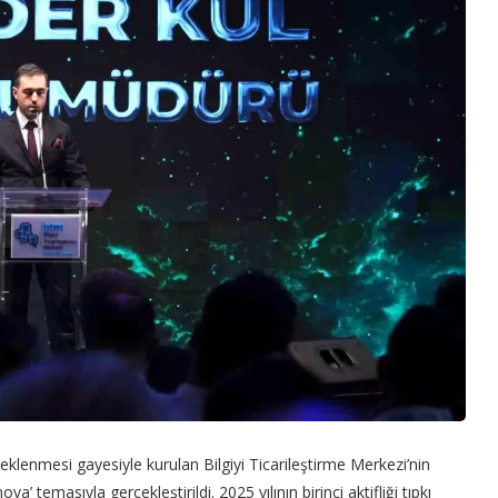
teklenmesi gayesiyle kurulan Bilgiyi Ticarileştirme Merkezi’nin
a’ temasıyla gerçekleştirildi. 2025 yılının birinci aktifliği tıpkı