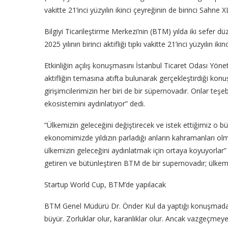
vakitte 21’inci yüzyılın ikinci çeyreğinin de birinci Sahne XL
Bilgiyi Ticarileştirme Merkezi’nin (BTM) yılda iki sefer dü
2025 yılının birinci aktifliği tıpkı vakitte 21’inci yüzyılın ik
Etkinliğin açılış konuşmasını İstanbul Ticaret Odası Yön
aktifliğin temasına atıfta bulunarak gerçekleştirdiği kon
girişimcilerimizin her biri de bir süpernovadır. Onlar teşeb
ekosistemini aydınlatıyor” dedi.
“Ülkemizin geleceğini değiştirecek ve istek ettiğimiz o b
ekonomimizde yıldızın parladığı anların kahramanları olmaya
ülkemizin geleceğini aydınlatmak için ortaya koyuyorlar” d
getiren ve bütünleştiren BTM de bir supernovadır; ülkemizde 
Startup World Cup, BTM’de yapılacak
BTM Genel Müdürü Dr. Önder Kul da yaptığı konuşmada, “H
büyür. Zorluklar olur, karanlıklar olur. Ancak vazgeçme