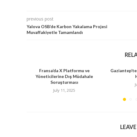
previous post
Yalova OSB’de Karbon Yakalama Projesi
Muvaffakiyetle Tamamlandı
REL
Fransa’da X Platformu ve
Gaziantep’te
Yöneticilerine Dış Müdahale
Soruşturması
J
July 11, 2025
LEAV