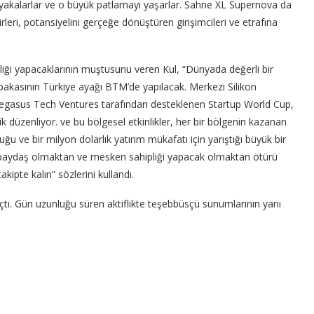
 yakalarlar ve o büyük patlamayı yaşarlar. Sahne XL Supernova da
leri, potansiyelini gerçeğe dönüştüren girişimcileri ve etrafına
liği yapacaklarının muştusunu veren Kul, “Dünyada değerli bir
kasının Türkiye ayağı BTM’de yapılacak. Merkezi Silikon
Pegasus Tech Ventures tarafından desteklenen Startup World Cup,
ik düzenliyor. ve bu bölgesel etkinlikler, her bir bölgenin kazanan
ğu ve bir milyon dolarlık yatırım mükafatı için yarıştığı büyük bir
iğe paydaş olmaktan ve mesken sahipliği yapacak olmaktan ötürü
ipte kalın” sözlerini kullandı.
çtı. Gün uzunluğu süren aktiflikte teşebbüsçü sunumlarının yanı