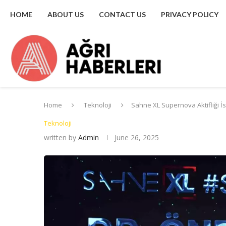
HOME
ABOUT US
CONTACT US
PRIVACY POLICY
Home
Teknoloji
Sahne XL Supernova Aktifliği İ
Teknoloji
written by
Admin
June 26, 2025